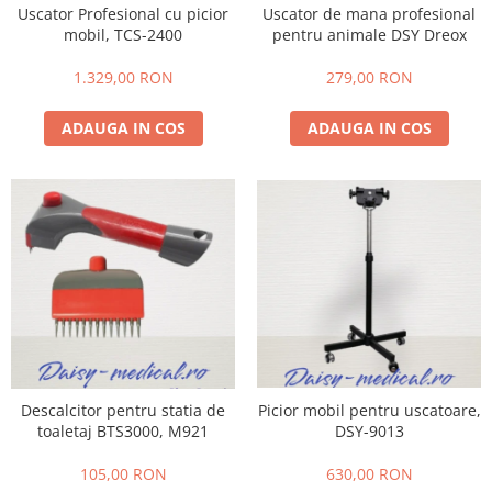
Uscator Profesional cu picior
Uscator de mana profesional
Tratamente grooming / măști
Aparatură tratament
mobil, TCS-2400
pentru animale DSY Dreox
Igienă animale
Accesorii tratament
Culori
1.329,00 RON
279,00 RON
Aspiratoare chirurgicale
Accesorii cosmetice
Electrocautere
ADAUGA IN COS
ADAUGA IN COS
PSH HEALTH CARE
Genți ambulanță
Pachete cosmetica veterinara
Hidroterapie și recuperare
Costume, accesorii / produse
Stomatologie
îngrijire cosmeticieni
Echipamente de diagnostic
Igienă dentară
Incubatoare animale
Igienă și întreținere salon
Lămpi
Sterilizatoare UV
Lămpi chirurgicale
Lămpi de examinare
Lămpi bactericide
Picior mobil pentru uscatoare,
Descalcitor pentru statia de
Lămpi frontale
DSY-9013
toaletaj BTS3000, M921
Stomatologie veterinara
630,00 RON
105,00 RON