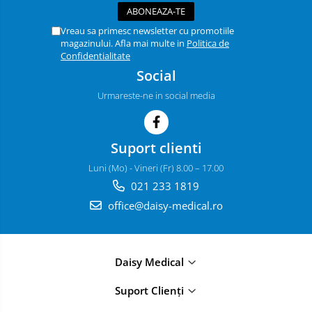
Cosmetice animale
Tonometre
Șampoane
Truse diagnostic ORL
Vreau sa primesc newsletter cu promotiile
Parfumuri
magazinului. Afla mai multe in
Politica de
Aparatură tratament
Confidentialitate
Tratamente grooming / măști
Social
Accesorii tratament
Igienă animale
Aspiratoare chirurgicale
Urmareste-ne in social media
Culori
Electrocautere
Accesorii cosmetice
Genți ambulanță
PSH HEALTH CARE
Suport clienti
Hidroterapie și recuperare
Pachete cosmetica veterinara
Luni (Mo) - Vineri (Fr) 8.00 – 17.00
Stomatologie
Costume, accesorii / produse
021 233 1819
îngrijire cosmeticieni
Echipamente de diagnostic
office@daisy-medical.ro
Igienă dentară
Incubatoare animale
Igienă și întreținere salon
Lămpi
Daisy Medical
Lămpi chirurgicale
Sterilizatoare UV
Lămpi de examinare
Suport Clienți
Lămpi bactericide