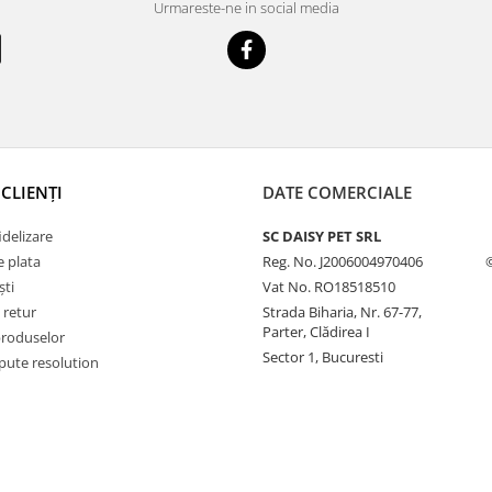
Urmareste-ne in social media
CLIENȚI
DATE COMERCIALE
delizare
SC DAISY PET SRL
 plata
Reg. No. J2006004970406
ști
Vat No. RO18518510
 retur
Strada Biharia, Nr. 67-77,
Parter, Clădirea I
produselor
Sector 1, Bucuresti
pute resolution