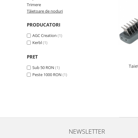
Oxigenoterapie
Trimere
Accesorii și consumabile ATI
Tăietoare de noduri
Incubatoare animale
PRODUCATORI
Sisteme de încălzire
Tensiometre
AGC Creation
(1)
Aparatură diagnostic
Kerbl
(1)
Cititoare microcipuri
PRET
Cântare uz veterinar
Taie
Sub 50 RON
(1)
Ecografe
Peste 1000 RON
(1)
EKG
Glucometre
Laringoscope
Oftalmoscoape
Otoscoape
Refractometre
Stetoscoape
NEWSLETTER
Termometre și higrometre