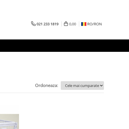
021 233 1819
0,00
RO/
RON
Ordoneaza: