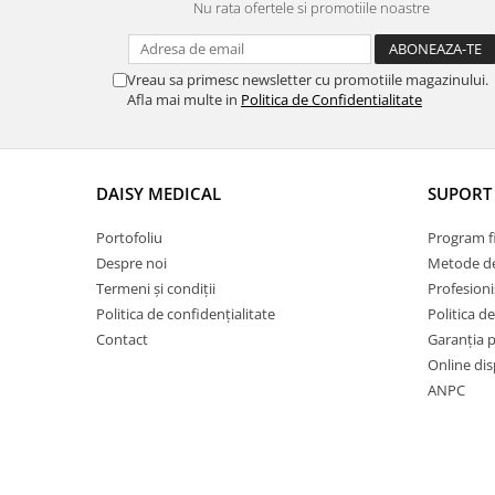
Tonometre
Nu rata ofertele si promotiile noastre
Truse diagnostic ORL
Aparatură tratament
Vreau sa primesc newsletter cu promotiile magazinului.
Accesorii tratament
Afla mai multe in
Politica de Confidentialitate
Aspiratoare chirurgicale
Electrocautere
Genți ambulanță
DAISY MEDICAL
SUPORT 
Hidroterapie și recuperare
Portofoliu
Program fi
Stomatologie
Despre noi
Metode de
Echipamente de diagnostic
Termeni și condiții
Profesioni
Incubatoare animale
Politica de confidențialitate
Politica de
Lămpi
Contact
Garanția 
Online dis
Lămpi chirurgicale
ANPC
Lămpi de examinare
Lămpi bactericide
Lămpi frontale
Stomatologie veterinara