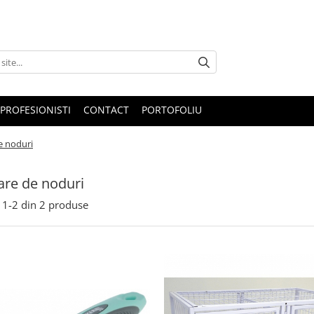
PROFESIONISTI
CONTACT
PORTOFOLIU
e noduri
are de noduri
1-
2
din
2
produse