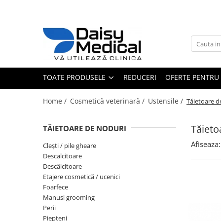
Toate Produsele
Aparatură veterinară
Laborator
TOATE PRODUSELE
REDUCERI
OFERTE PENTRU 
Analizoare
Sterilizatoare / încălzitoare
Home /
Cosmetică veterinară /
Ustensile /
Tăietoare d
Centrifuge
Microscoape
Tăieto
TĂIETOARE DE NODURI
Consumabile laborator
Afiseaza:
Consumabile analizoare
Clești / pile gheare
Descalcitoare
Micropipete
Descâlcitoare
Anestezie - terapie intensivă
Etajere cosmetică / ucenici
Monitoare și pulsoximetre
Foarfece
Manusi grooming
Pompe infuzie și încălzitoare
Perii
Anestezie
Piepteni