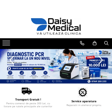
Aparatură veterinară
Mobilier medical
Instrumentar veterinar
Parafarmaceutice și consumabile
Cosmetică veterinară
Produse Pet Shop
Tipografie
Laborator
Mese chirurgie / consultație
Instrumentar Aesculap
Covorașe absorbante / paduri
Mese toaletaj canin
Articole igienă
Carnete sanatate animale -
PERSONALIZATE
Analizoare
Cuști internări
Truse complete
Fire de sutură Luxcryl
Căzi pentru animale
Custi transport animale
Afișe / planșe
Sterilizatoare / încălzitoare
Instrumente individuale
Mese dentare
Ace de sutura LUXSUTURES
Uscătoare animale
Jucării câini și pisici
Printuri personalizate
Centrifuge
Instrumentar Raydent
Adeziv pentru firele de sutura
Mese chirurgie veterinară
ACCESORII USCATOARE
chirurgicale
Microscoape
PROFESIONALE
Registre veterinare
Truse complete
Mese consultație veterinare
Fire de sutura Nylon ( Poliamid)
Consumabile laborator
Mașini tuns animale
Instrumente Individuale
MONOFILAMENT
Mese ecografie veterinara
Consumabile analizoare
Cutii instrumentar
Mașini tuns câini și pisici
Fire de sutura POLIFILAMENT -
Mese instrumentar veterinar
Micropipete
Mașini tuns cai/vaci/capre/oi
Materiale didactice
PGLA (POLYGLACTINE)910
Anestezie - terapie intensivă
Stative pentru perfuzii
Cuțite tuns animale
Fire de sutură MONOFILAMENT
Schelete animale
Monitoare și pulsoximetre
PDO
Cutite Heiniger
Mijloace de contenție
Pompe infuzie și încălzitoare
Bandaje autoadezive
Cuțite Aesculap
Tăvițe instrumentar / renale
Anestezie
Transport Gratuit !
Branule / plasturi recoltare /
Cuțite Andis
Service aparatura
Pentru comenzi de peste 300 Lei, cu
Oxigenoterapie
microperfuzoare/catetere
Reparatii in atelierul propriu.
livrare pe rutele principale ale curierilor
Cuțite Oster
Accesorii și consumabile ATI