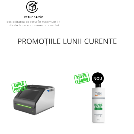
Coprocultoare / urocultoare
Distanțiere / suporturi cuțite
Incubatoare animale
Uleiuri, cuțite, spray-uri răcire
Eprubete
Sisteme de încălzire
Ustensile
Retur 14 zile
Gulere medicale
posibilitatea de retur în maximum 14
Tensiometre
zile de la recepționarea produsului
Clești / pile gheare
Leucoplast / Feși tifon/Comprese
Aparatură diagnostic
Descalcitoare
Manusi chirurgicale
PROMOȚIILE LUNII CURENTE
Cititoare microcipuri
Descâlcitoare
Cântare uz veterinar
Mănuși examinare
Etajere cosmetică / ucenici
Ecografe
Seringi
Foarfece
EKG
Manusi grooming
Soluții igienizare
Glucometre
Perii
Sonde Gastrice
Laringoscope
NOU
Piepteni
Oftalmoscoape
Trimere
Otoscoape
Tăietoare de noduri
Refractometre
Cabine de uscare
Stetoscoape
Cosmetice animale
Termometre și higrometre
Șampoane
Tonometre
Parfumuri
Truse diagnostic ORL