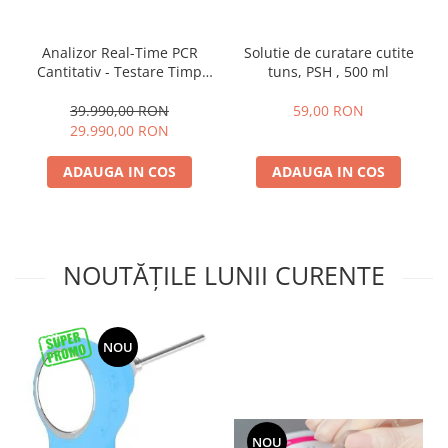
Tratamente grooming / măști
Aparatură tratament
Igienă animale
Analizor Real-Time PCR
Solutie de curatare cutite
Accesorii tratament
Culori
Cantitativ - Testare Timp
tuns, PSH , 500 ml
Aspiratoare chirurgicale
Real Cu Reactivi Liofilizati
Accesorii cosmetice
Electrocautere
39.990,00 RON
59,00 RON
PSH HEALTH CARE
29.990,00 RON
Genți ambulanță
Pachete cosmetica veterinara
Hidroterapie și recuperare
ADAUGA IN COS
ADAUGA IN COS
Costume, accesorii / produse
Stomatologie
îngrijire cosmeticieni
Echipamente de diagnostic
Igienă dentară
Incubatoare animale
Igienă și întreținere salon
NOUTĂȚILE LUNII CURENTE
Lămpi
Sterilizatoare UV
Lămpi chirurgicale
Lămpi de examinare
NOU
Lămpi bactericide
Lămpi frontale
Stomatologie veterinara
NOU