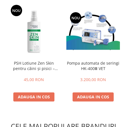
NOU
NOU
PSH Lotiune Zen Skin
Pompa automata de seringi
pentru câini și pisici –
HK-400Ⅲ VET
tratament antipruritic
pentru piele 100ML
45,00 RON
3.200,00 RON
sensibilă
ADAUGA IN COS
ADAUGA IN COS
CELE MAI POPULARE BRANDURI