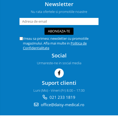
Cosmetice animale
Newsletter
Tonometre
Șampoane
Truse diagnostic ORL
Nu rata ofertele si promotiile noastre
Parfumuri
Aparatură tratament
Tratamente grooming / măști
Accesorii tratament
Igienă animale
Aspiratoare chirurgicale
Culori
Vreau sa primesc newsletter cu promotiile
Electrocautere
magazinului. Afla mai multe in
Politica de
Accesorii cosmetice
Confidentialitate
Genți ambulanță
PSH HEALTH CARE
Social
Hidroterapie și recuperare
Pachete cosmetica veterinara
Urmareste-ne in social media
Stomatologie
Costume, accesorii / produse
îngrijire cosmeticieni
Echipamente de diagnostic
Suport clienti
Igienă dentară
Incubatoare animale
Luni (Mo) - Vineri (Fr) 8.00 – 17.00
Igienă și întreținere salon
Lămpi
021 233 1819
Lămpi chirurgicale
Sterilizatoare UV
office@daisy-medical.ro
Lămpi de examinare
Lămpi bactericide