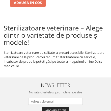
ADAUGA IN COS
Tratamente grooming / măști
Aparatură tratament
Igienă animale
Accesorii tratament
Culori
Aspiratoare chirurgicale
Accesorii cosmetice
Sterilizatoare veterinare – Alege
Electrocautere
PSH HEALTH CARE
Genți ambulanță
dintr-o varietate de produse și
Pachete cosmetica veterinara
Hidroterapie și recuperare
modele!
Costume, accesorii / produse
Stomatologie
îngrijire cosmeticieni
Echipamente de diagnostic
Sterilizatoare veterinare de calitate la preturi accesibile! Sterilizatoare
Igienă dentară
veterinare de la producători renumiți: sterilizatoare cu aer cald,
Incubatoare animale
incubator de probe le puteți găsi pe toate la magazinul online Daisy-
Igienă și întreținere salon
medical.ro.
Lămpi
Sterilizatoare UV
Lămpi chirurgicale
Lămpi de examinare
NEWSLETTER
Lămpi bactericide
Nu rata ofertele si promotiile noastre
Lămpi frontale
Stomatologie veterinara