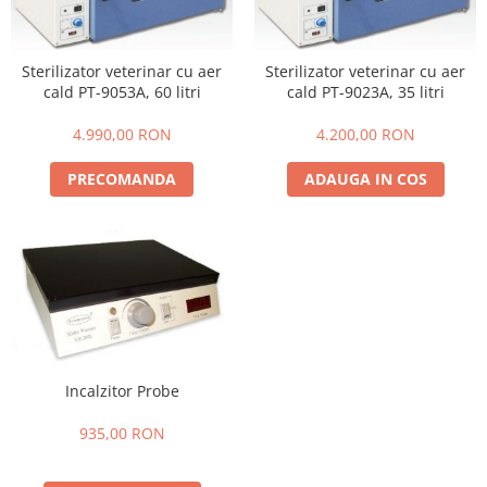
Coprocultoare / urocultoare
Distanțiere / suporturi cuțite
Incubatoare animale
Uleiuri, cuțite, spray-uri răcire
Eprubete
Sisteme de încălzire
Ustensile
Sterilizator veterinar cu aer
Sterilizator veterinar cu aer
Gulere medicale
Tensiometre
cald PT-9053A, 60 litri
cald PT-9023A, 35 litri
Clești / pile gheare
Leucoplast / Feși tifon/Comprese
Aparatură diagnostic
Descalcitoare
4.990,00 RON
4.200,00 RON
Manusi chirurgicale
Cititoare microcipuri
Descâlcitoare
Cântare uz veterinar
Mănuși examinare
PRECOMANDA
ADAUGA IN COS
Etajere cosmetică / ucenici
Ecografe
Seringi
Foarfece
EKG
Manusi grooming
Soluții igienizare
Glucometre
Perii
Sonde Gastrice
Laringoscope
Piepteni
Oftalmoscoape
Trimere
Otoscoape
Tăietoare de noduri
Refractometre
Cabine de uscare
Incalzitor Probe
Stetoscoape
Cosmetice animale
Termometre și higrometre
935,00 RON
Șampoane
Tonometre
Parfumuri
Truse diagnostic ORL