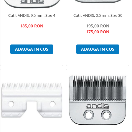
Lămpi frontale
Stomatologie veterinara
Cutit ANDIS, 9,5 mm, Size 4
Cutit ANDIS, 0.5 mm, Size 30
185,00 RON
195,00 RON
175,00 RON
ADAUGA IN COS
ADAUGA IN COS