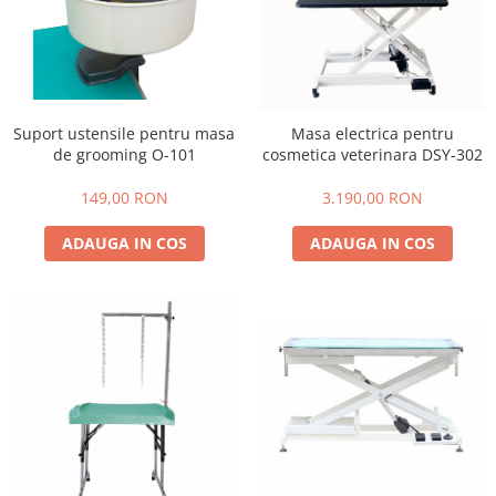
Tratamente grooming / măști
Aparatură tratament
Igienă animale
Accesorii tratament
Culori
Aspiratoare chirurgicale
Accesorii cosmetice
Electrocautere
PSH HEALTH CARE
Suport ustensile pentru masa
Masa electrica pentru
Genți ambulanță
de grooming O-101
cosmetica veterinara DSY-302
Pachete cosmetica veterinara
Hidroterapie și recuperare
Costume, accesorii / produse
149,00 RON
3.190,00 RON
Stomatologie
îngrijire cosmeticieni
Echipamente de diagnostic
ADAUGA IN COS
ADAUGA IN COS
Igienă dentară
Incubatoare animale
Igienă și întreținere salon
Lămpi
Sterilizatoare UV
Lămpi chirurgicale
Lămpi de examinare
Lămpi bactericide
Lămpi frontale
Stomatologie veterinara