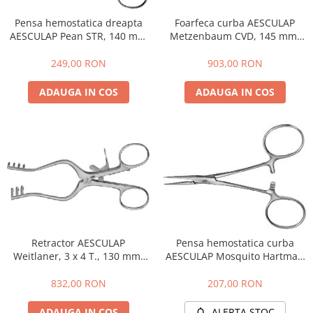
Coprocultoare / urocultoare
Distanțiere / suporturi cuțite
Incubatoare animale
Uleiuri, cuțite, spray-uri răcire
Foarfeca curba AESCULAP
Pensa hemostatica dreapta
Eprubete
Sisteme de încălzire
Metzenbaum CVD, 145 mm,
AESCULAP Pean STR, 140 mm
Ustensile
Gulere medicale
BC261R
- BH414R
Tensiometre
Clești / pile gheare
903,00 RON
249,00 RON
Leucoplast / Feși tifon/Comprese
Aparatură diagnostic
Descalcitoare
Manusi chirurgicale
ADAUGA IN COS
ADAUGA IN COS
Cititoare microcipuri
Descâlcitoare
Cântare uz veterinar
Mănuși examinare
Etajere cosmetică / ucenici
Ecografe
Seringi
Foarfece
EKG
Manusi grooming
Soluții igienizare
Glucometre
Perii
Sonde Gastrice
Laringoscope
Piepteni
Oftalmoscoape
Trimere
Otoscoape
Tăietoare de noduri
Refractometre
Retractor AESCULAP
Pensa hemostatica curba
Cabine de uscare
Weitlaner, 3 x 4 T., 130 mm,
AESCULAP Mosquito Hartman
Stetoscoape
Cosmetice animale
BV074R
CVD, 100 mm, BH105R
Termometre și higrometre
832,00 RON
207,00 RON
Șampoane
Tonometre
Parfumuri
Truse diagnostic ORL
ADAUGA IN COS
ALERTA STOC