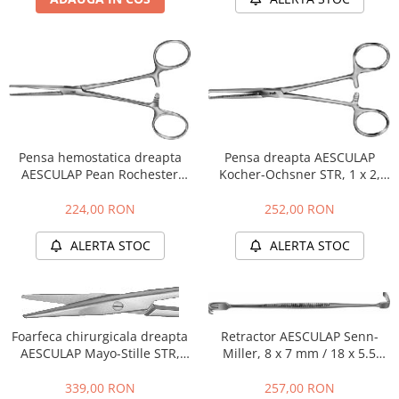
Tratamente grooming / măști
Aparatură tratament
Igienă animale
Accesorii tratament
Culori
Aspiratoare chirurgicale
Accesorii cosmetice
Electrocautere
PSH HEALTH CARE
Genți ambulanță
Pachete cosmetica veterinara
Hidroterapie și recuperare
Costume, accesorii / produse
Pensa dreapta AESCULAP
Pensa hemostatica dreapta
Stomatologie
îngrijire cosmeticieni
Kocher-Ochsner STR, 1 x 2,
AESCULAP Pean Rochester
Echipamente de diagnostic
160 mm, BH642R
STR, 160 mm, BH442R
Igienă dentară
252,00 RON
224,00 RON
Incubatoare animale
Igienă și întreținere salon
Lămpi
ALERTA STOC
ALERTA STOC
Sterilizatoare UV
Lămpi chirurgicale
Lămpi de examinare
Lămpi bactericide
Foarfeca chirurgicala dreapta
Retractor AESCULAP Senn-
Lămpi frontale
AESCULAP Mayo-Stille STR,
Miller, 8 x 7 mm / 18 x 5.5
Stomatologie veterinara
170 mm, BC572R
mm, BT008R
339,00 RON
257,00 RON