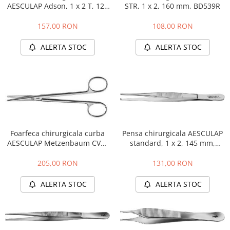
AESCULAP Adson, 1 x 2 T, 120
STR, 1 x 2, 160 mm, BD539R
mm, BD511R
157,00 RON
108,00 RON
ALERTA STOC
ALERTA STOC
Foarfeca chirurgicala curba
Pensa chirurgicala AESCULAP
AESCULAP Metzenbaum CVD,
standard, 1 x 2, 145 mm,
145 mm, BC605R
BD557R
205,00 RON
131,00 RON
ALERTA STOC
ALERTA STOC