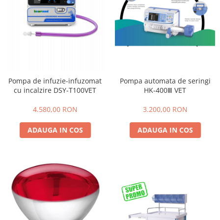
Tratamente grooming / măști
Aparatură tratament
Igienă animale
Accesorii tratament
Culori
Aspiratoare chirurgicale
Accesorii cosmetice
Electrocautere
PSH HEALTH CARE
Genți ambulanță
Pachete cosmetica veterinara
Hidroterapie și recuperare
Pompa automata de seringi
Pompa de infuzie-infuzomat
Costume, accesorii / produse
Stomatologie
HK-400Ⅲ VET
cu incalzire DSY-T100VET
îngrijire cosmeticieni
Echipamente de diagnostic
Igienă dentară
3.200,00 RON
4.580,00 RON
Incubatoare animale
Igienă și întreținere salon
ADAUGA IN COS
ADAUGA IN COS
Lămpi
Sterilizatoare UV
Lămpi chirurgicale
Lămpi de examinare
Lămpi bactericide
Lămpi frontale
Stomatologie veterinara