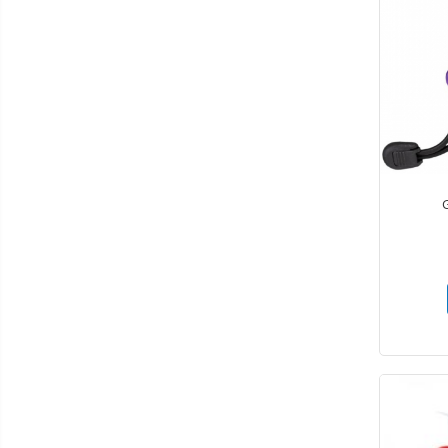
Lămpi frontale
Stomatologie veterinara
Mese chirurgie / consultație
Cuști internări
Mese dentare
Mese chirurgie veterinară
Mese consultație veterinare
Mese ecografie veterinara
Mese instrumentar veterinar
Stative pentru perfuzii
Instrumentar Aesculap
Truse complete
Instrumente individuale
Instrumentar Raydent
Truse complete