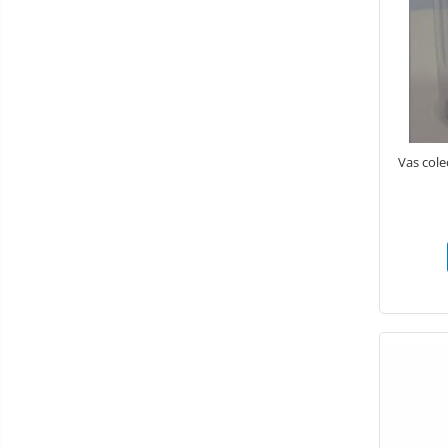
Termometre și higrometre
Tonometre
Truse diagnostic ORL
Aparatură tratament
Accesorii tratament
Aspiratoare chirurgicale
Vas cole
Electrocautere
Genți ambulanță
Hidroterapie și recuperare
Stomatologie
Echipamente de diagnostic
Incubatoare animale
Lămpi
Lămpi chirurgicale
Lămpi de examinare
Lămpi bactericide