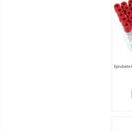
Instrumente Individuale
Cutii instrumentar
Materiale didactice
Schelete animale
Mijloace de contenție
Tăvițe instrumentar / renale
Covorașe absorbante / paduri
Fire de sutură Luxcryl
Eprubete b
Ace de sutura LUXSUTURES
Adeziv pentru firele de sutura
chirurgicale
Fire de sutura Nylon ( Poliamid)
MONOFILAMENT
Fire de sutura POLIFILAMENT -
PGLA (POLYGLACTINE)910
Fire de sutură MONOFILAMENT
PDO