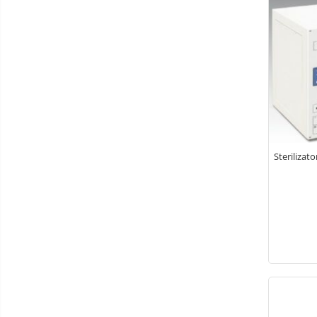
ACCESORII USCATOARE
PROFESIONALE
Mașini tuns animale
Mașini tuns câini și pisici
Mașini tuns cai/vaci/capre/oi
Cuțite tuns animale
Cutite Heiniger
Cuțite Aesculap
Sterilizat
Cuțite Andis
Cuțite Oster
Distanțiere / suporturi cuțite
Uleiuri, cuțite, spray-uri răcire
Ustensile
Clești / pile gheare
Descalcitoare
Descâlcitoare