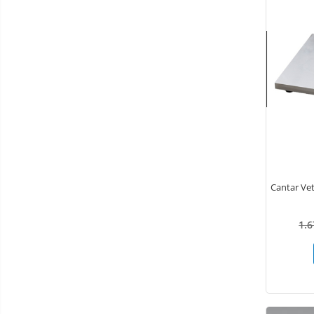
Bandaje autoadezive
Branule / plasturi recoltare /
microperfuzoare/catetere
Coprocultoare / urocultoare
Eprubete
Gulere medicale
Leucoplast / Feși tifon/Comprese
Manusi chirurgicale
Mănuși examinare
Cantar Veterin
Seringi
Soluții igienizare
1.
Sonde Gastrice
Mese toaletaj canin
Căzi pentru animale
Uscătoare animale