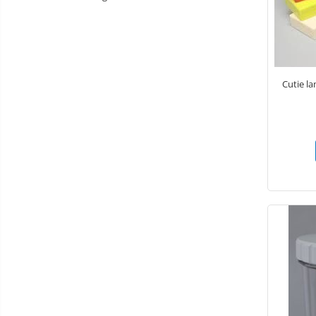
Oxigenoterapie
Accesorii și consumabile ATI
Incubatoare animale
Sisteme de încălzire
Cutie l
Tensiometre
Aparatură diagnostic
Cititoare microcipuri
Cântare uz veterinar
Ecografe
EKG
Glucometre
Laringoscope
Oftalmoscoape
Otoscoape
Refractometre
Stetoscoape