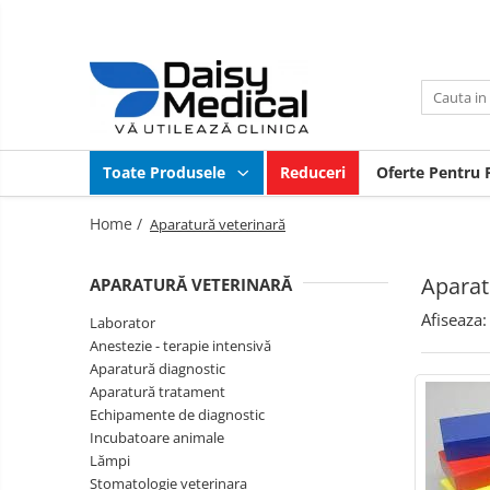
Toate Produsele
Aparatură veterinară
Laborator
Mobilier
medical
Toate Produsele
Reduceri
Oferte Pentru P
Analizoare
Instrumentar
Sterilizatoare / încălzitoare
veterinar
Home /
Aparatură veterinară
Centrifuge
Parafarmaceutice
și
Microscoape
Aparat
consumabile
APARATURĂ VETERINARĂ
Cosmetică
Consumabile laborator
veterinară
Afiseaza:
Laborator
Consumabile analizoare
Produse
Anestezie - terapie intensivă
Pet
Micropipete
Aparatură diagnostic
Shop
Tipografie
Anestezie - terapie intensivă
Aparatură tratament
Aparatură
Echipamente de diagnostic
Monitoare și pulsoximetre
Second
Incubatoare animale
Pompe infuzie și încălzitoare
Hand
Ortopedie
Lămpi
Anestezie
Stomatologie veterinara