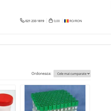
021 233 1819
0,00
RO/
RON
Ordoneaza: