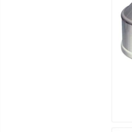
Etajere cosmetică / ucenici
Foarfece
Manusi grooming
Perii
Piepteni
Trimere
Tăietoare de noduri
Cabine de uscare
Cosmetice animale
Șampoane
Parfumuri
Tratamente grooming / măști
Igienă animale
Culori
Accesorii cosmetice
PSH HEALTH CARE
Pachete cosmetica veterinara