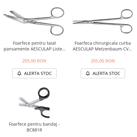
Foarfece pentru taiat
Foarfeca chirurgicala curba
pansamente AESCULAP Lister,
AESCULAP Metzenbaum CVD,
140 mm, BC861R
145 mm, BC605R
205,00 RON
205,00 RON
ALERTA STOC
ALERTA STOC
Foarfece pentru bandaj -
BC881R