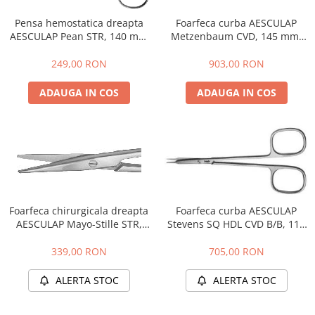
Coprocultoare / urocultoare
Distanțiere / suporturi cuțite
Incubatoare animale
Uleiuri, cuțite, spray-uri răcire
Foarfeca curba AESCULAP
Pensa hemostatica dreapta
Eprubete
Sisteme de încălzire
Metzenbaum CVD, 145 mm,
AESCULAP Pean STR, 140 mm
Ustensile
Gulere medicale
BC261R
- BH414R
Tensiometre
Clești / pile gheare
903,00 RON
249,00 RON
Leucoplast / Feși tifon/Comprese
Aparatură diagnostic
Descalcitoare
Manusi chirurgicale
ADAUGA IN COS
ADAUGA IN COS
Cititoare microcipuri
Descâlcitoare
Cântare uz veterinar
Mănuși examinare
Etajere cosmetică / ucenici
Ecografe
Seringi
Foarfece
EKG
Manusi grooming
Soluții igienizare
Glucometre
Perii
Sonde Gastrice
Laringoscope
Piepteni
Oftalmoscoape
Trimere
Foarfeca chirurgicala dreapta
Foarfeca curba AESCULAP
Otoscoape
AESCULAP Mayo-Stille STR,
Stevens SQ HDL CVD B/B, 115
Tăietoare de noduri
170 mm, BC572R
mm, BC011R
Refractometre
Cabine de uscare
339,00 RON
705,00 RON
Stetoscoape
Cosmetice animale
Termometre și higrometre
ALERTA STOC
ALERTA STOC
Șampoane
Tonometre
Parfumuri
Truse diagnostic ORL