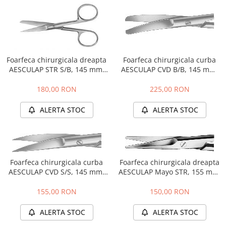
Tratamente grooming / măști
Aparatură tratament
Igienă animale
Accesorii tratament
Culori
Aspiratoare chirurgicale
Accesorii cosmetice
Electrocautere
Foarfeca chirurgicala dreapta
Foarfeca chirurgicala curba
PSH HEALTH CARE
Genți ambulanță
AESCULAP STR S/B, 145 mm,
AESCULAP CVD B/B, 145 mm,
Pachete cosmetica veterinara
BC324R
BC414R
Hidroterapie și recuperare
Costume, accesorii / produse
180,00 RON
225,00 RON
Stomatologie
îngrijire cosmeticieni
Echipamente de diagnostic
ALERTA STOC
ALERTA STOC
Igienă dentară
Incubatoare animale
Igienă și întreținere salon
Lămpi
Sterilizatoare UV
Lămpi chirurgicale
Foarfeca chirurgicala curba
Foarfeca chirurgicala dreapta
Lămpi de examinare
AESCULAP CVD S/S, 145 mm,
AESCULAP Mayo STR, 155 mm,
Lămpi bactericide
BC444R
BC545R
155,00 RON
150,00 RON
Lămpi frontale
Stomatologie veterinara
ALERTA STOC
ALERTA STOC