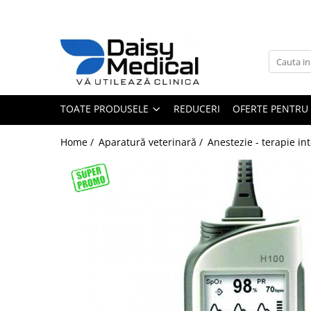
Toate Produsele
Aparatură veterinară
Laborator
TOATE PRODUSELE
REDUCERI
OFERTE PENTRU 
Analizoare
Sterilizatoare / încălzitoare
Home /
Aparatură veterinară /
Anestezie - terapie in
Centrifuge
Microscoape
Consumabile laborator
Consumabile analizoare
Micropipete
Anestezie - terapie intensivă
Monitoare și pulsoximetre
Pompe infuzie și încălzitoare
Anestezie