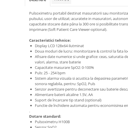
Tonometre
Truse diagnostic ORL
Pulsoximetru portabil destinat masuratorii sau monitorizari
Aparatură tratament
pulsului, usor de utilizat; acuratete in masuratori, autonom
capacitate stocare date pâna la 300 ore si posibilitate tran
Accesorii tratament
imprimare (Soft Patient Care Viewer-optional).
Aspiratoare chirurgicale
Electrocautere
Caracteristici tehnice:
Display LCD 128x64 ilutminat
Genți ambulanță
Doua moduri de lucru: monitorizare & control la fata lo
Hidroterapie și recuperare
Afisare date numerice si unde grafice: ceas, saturatia de
valori, alarma, stare baterie
Stomatologie
Capacitate masurare SpO2: 0-100%
Echipamente de diagnostic
Puls: 25 - 254 bpm
Sistem alarma vizuala si acustica la depasirea parametri
Incubatoare animale
sonora reglabila, pentru: SpO2, Puls
Lămpi
Senzor avertizare pentru deconectare sau baterie desc
Alimentare baterii alcaline 1.5V, AA
Lămpi chirurgicale
Suport de încarcare tip stand (optional)
Lămpi de examinare
Functie de închidere automata pentru economisirea en
.
Lămpi bactericide
Dotare standard:
Lămpi frontale
Pulsoximetru H100B
Stomatologie veterinara
Senzor SpO2