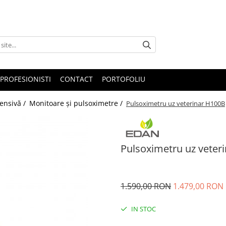
PROFESIONISTI
CONTACT
PORTOFOLIU
tensivă /
Monitoare și pulsoximetre /
Pulsoximetru uz veterinar H100B
Pulsoximetru uz veter
1.590,00 RON
1.479,00 RON
IN STOC