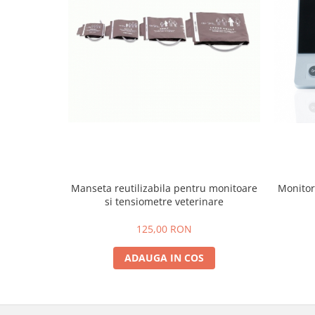
Instrumente Individuale
Cutii instrumentar
Materiale didactice
Schelete animale
Mijloace de contenție
Tăvițe instrumentar / renale
Parafarmaceutice și consumabile
Covorașe absorbante / paduri
Fire de sutură Luxcryl
Manseta reutilizabila pentru monitoare
Monitor 
Ace de sutura LUXSUTURES
si tensiometre veterinare
Adeziv pentru firele de sutura
125,00 RON
chirurgicale
Fire de sutura Nylon ( Poliamid)
ADAUGA IN COS
MONOFILAMENT
Fire de sutura POLIFILAMENT -
PGLA (POLYGLACTINE)910
Fire de sutură MONOFILAMENT