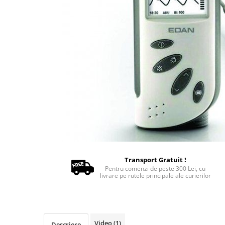
Oxigenoterapie
Accesorii și consumabile ATI
Incubatoare animale
Sisteme de încălzire
Tensiometre
Aparatură diagnostic
Cititoare microcipuri
Cântare uz veterinar
Ecografe
EKG
Glucometre
Laringoscope
Transport Gratuit !
Oftalmoscoape
Pentru comenzi de peste 300 Lei, cu
Otoscoape
livrare pe rutele principale ale curierilor
Refractometre
Stetoscoape
Termometre și higrometre
Video
(1)
Descriere