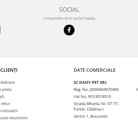
SOCIAL
Urmareste-ne in social media
CLIENȚI
DATE COMERCIALE
delizare
SC DAISY PET SRL
 plata
Reg. No. J2006004970406
ști
Vat No. RO18518510
 retur
Strada Biharia, Nr. 67-77,
Parter, Clădirea I
produselor
Sector 1, Bucuresti
pute resolution