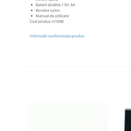
Baterii alcaline 1.5V, AA
Mobilier medical
Borseta nylon
Mese chirurgie / consultație
Manual de utilizare
Cod produs: H100B
Cuști internări
Mese dentare
Informatii conformitate produs
Mese chirurgie veterinară
Mese consultație veterinare
Mese ecografie veterinara
Mese instrumentar veterinar
Stative pentru perfuzii
Instrumentar veterinar
Instrumentar Aesculap
Truse complete
Instrumente individuale
Instrumentar Raydent
Truse complete