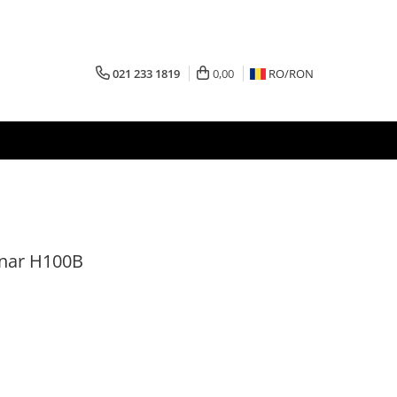
021 233 1819
0,00
RO/
RON
inar H100B