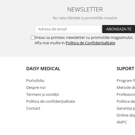
PDO
NEWSLETTER
Bandaje autoadezive
Nu rata ofertele si promotiile noastre
Branule / plasturi recoltare /
microperfuzoare/catetere
Vreau sa primesc newsletter cu promotiile magazinului.
Coprocultoare / urocultoare
Afla mai multe in
Politica de Confidentialitate
Eprubete
Gulere medicale
Leucoplast / Feși tifon/Comprese
DAISY MEDICAL
SUPORT 
Manusi chirurgicale
Portofoliu
Program fi
Mănuși examinare
Despre noi
Metode de
Seringi
Termeni și condiții
Profesioni
Politica de confidențialitate
Politica de
Soluții igienizare
Contact
Garanția 
Sonde Gastrice
Online dis
Cosmetică veterinară
ANPC
Mese toaletaj canin