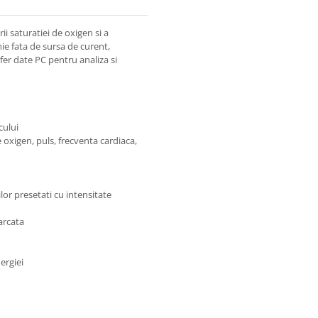
i saturatiei de oxigen si a
ie fata de sursa de curent,
sfer date PC pentru analiza si
cului
 oxigen, puls, frecventa cardiaca,
lor presetati cu intensitate
arcata
ergiei