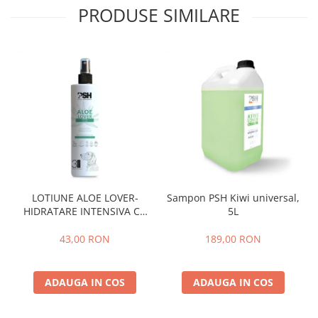
PRODUSE SIMILARE
LOTIUNE ALOE LOVER-
Sampon PSH Kiwi universal,
HIDRATARE INTENSIVA CU
5L
EXTRACT PUR DE ALOE VERA
,PSH, 300 ml
43,00 RON
189,00 RON
ADAUGA IN COS
ADAUGA IN COS