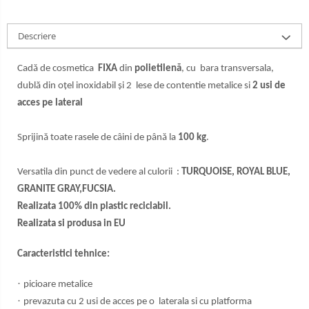
Lămpi frontale
Stomatologie veterinara
Descriere
Cadă de cosmetica
FIXA
din
polietilenă
, cu bara transversala,
dublă din oțel inoxidabil și 2 lese de contentie metalice si
2 usi de
acces pe lateral
Sprijină toate rasele de câini de până la
100 kg
.
Versatila din punct de vedere al culorii :
TURQUOISE, ROYAL BLUE,
GRANITE GRAY,FUCSIA.
Realizata 100% din plastic reciclabil.
Realizata si produsa in EU
Caracteristici tehnice:
·
picioare metalice
·
prevazuta cu 2 usi de acces pe o laterala si cu platforma