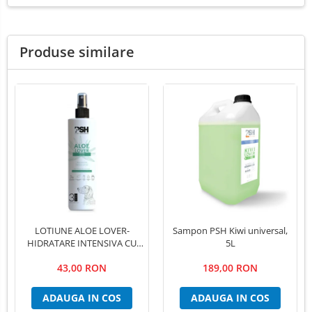
Produse similare
LOTIUNE ALOE LOVER-
Sampon PSH Kiwi universal,
HIDRATARE INTENSIVA CU
5L
EXTRACT PUR DE ALOE VERA
43,00 RON
189,00 RON
,PSH, 300 ml
ADAUGA IN COS
ADAUGA IN COS