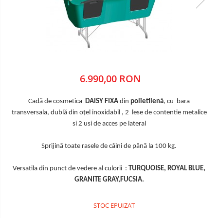
microperfuzoare/catetere
Cuțite Oster
Accesorii și consumabile ATI
Coprocultoare / urocultoare
Distanțiere / suporturi cuțite
Incubatoare animale
Uleiuri, cuțite, spray-uri răcire
Sisteme de încălzire
Eprubete
Tensiometre
Ustensile
Gulere medicale
Aparatură diagnostic
Clești / pile gheare
Leucoplast / Feși tifon/Comprese
6.990,00 RON
Descalcitoare
Cititoare microcipuri
Manusi chirurgicale
Descâlcitoare
Cântare uz veterinar
Cadă de cosmetica
DAISY FIXA
din
polietilenă
, cu bara
Etajere cosmetică / ucenici
Ecografe
Mănuși examinare
transversala, dublă din oțel inoxidabil , 2 lese de contentie metalice
Foarfece
EKG
si 2 usi de acces pe lateral
Seringi
Manusi grooming
Glucometre
Perii
Soluții igienizare
Laringoscope
Sprijină toate rasele de câini de până la 100 kg.
Piepteni
Oftalmoscoape
Sonde Gastrice
Versatila din punct de vedere al culorii :
TURQUOISE, ROYAL BLUE,
Trimere
Otoscoape
GRANITE GRAY,FUCSIA.
Tăietoare de noduri
Refractometre
Stetoscoape
Cabine de uscare
STOC EPUIZAT
Termometre și higrometre