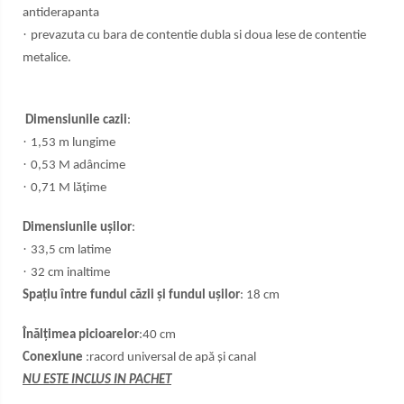
antiderapanta
·
prevazuta cu bara de contentie dubla si doua lese de contentie
metalice.
Dimensiunile cazii
:
·
1,53 m lungime
·
0,53 M adâncime
·
0,71 M lățime
Dimensiunile ușilor
:
·
33,5 cm latime
·
32 cm inaltime
Spațiu între fundul căzii și fundul ușilor
: 18 cm
Înălțimea picioarelor
:40 cm
Conexiune
:racord universal de apă și canal
NU ESTE INCLUS IN PACHET