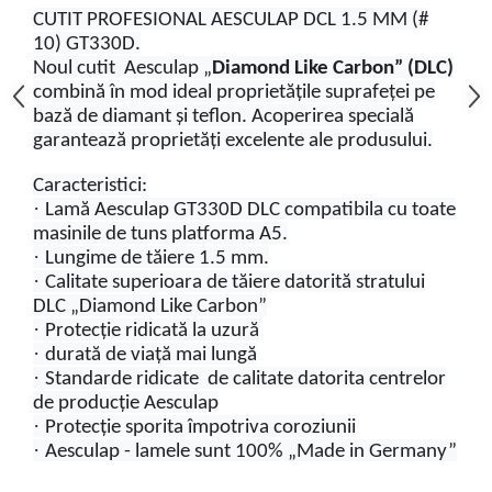
CUTIT PROFESIONAL AESCULAP DCL 1.5 MM (#
10) GT330D.
Noul cutit Aesculap „
Diamond Like Carbon” (DLC)
combină în mod ideal proprietățile suprafeței pe
bază de diamant și teflon. Acoperirea specială
garantează proprietăți excelente ale produsului.
Caracteristici:
·
Lamă Aesculap GT330D DLC compatibila cu toate
masinile de tuns platforma A5.
·
Lungime de tăiere 1.5 mm.
·
Calitate superioara de tăiere datorită stratului
DLC „Diamond Like Carbon”
·
Protecție ridicată la uzură
·
durată de viață mai lungă
·
Standarde ridicate de calitate datorita centrelor
de producție Aesculap
·
Protecție sporita împotriva coroziunii
·
Aesculap - lamele sunt 100% „Made in Germany”