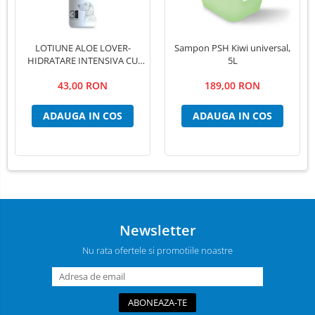
LOTIUNE ALOE LOVER-
Sampon PSH Kiwi universal,
HIDRATARE INTENSIVA CU
5L
EXTRACT PUR DE ALOE VERA
43,00 RON
189,00 RON
,PSH, 300 ml
ADAUGA IN COS
ADAUGA IN COS
Newsletter
Nu rata ofertele si promotiile noastre