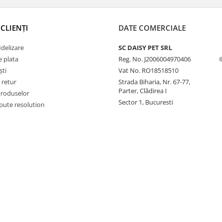
CLIENȚI
DATE COMERCIALE
delizare
SC DAISY PET SRL
 plata
Reg. No. J2006004970406
ști
Vat No. RO18518510
 retur
Strada Biharia, Nr. 67-77,
Parter, Clădirea I
produselor
Sector 1, Bucuresti
pute resolution