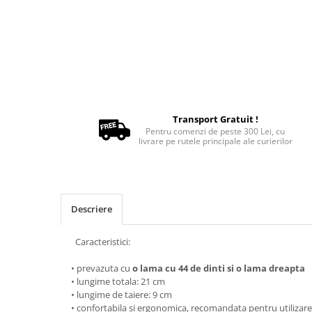
Oxigenoterapie
Accesorii și consumabile ATI
Incubatoare animale
Sisteme de încălzire
Tensiometre
Aparatură diagnostic
Cititoare microcipuri
Transport Gratuit !
Pentru comenzi de peste 300 Lei, cu
Cântare uz veterinar
livrare pe rutele principale ale curierilor
Ecografe
EKG
Glucometre
Laringoscope
Descriere
Oftalmoscoape
Caracteristici:
Otoscoape
Refractometre
• prevazuta cu
o lama cu 44 de dinti si o lama dreapta
Stetoscoape
• lungime totala: 21 cm
• lungime de taiere: 9 cm
Termometre și higrometre
• confortabila si ergonomica, recomandata pentru utilizar