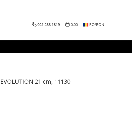
021 233 1819
0,00
RO/
RON
ti REVOLUTION 21 cm, 11130