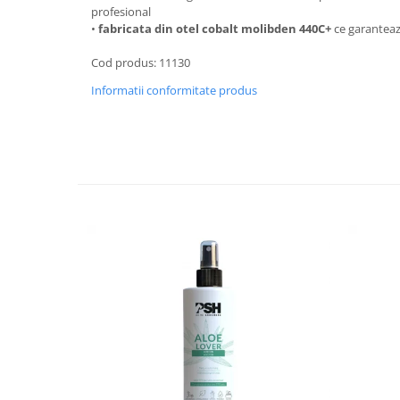
Tonometre
profesional
•
fabricata din otel cobalt molibden 440C+
ce garanteaza
Truse diagnostic ORL
Aparatură tratament
Cod produs: 11130
Accesorii tratament
Informatii conformitate produs
Aspiratoare chirurgicale
Electrocautere
Genți ambulanță
Hidroterapie și recuperare
Stomatologie
Echipamente de diagnostic
Incubatoare animale
Lămpi
Lămpi chirurgicale
Lămpi de examinare
Lămpi bactericide
Lămpi frontale
Stomatologie veterinara