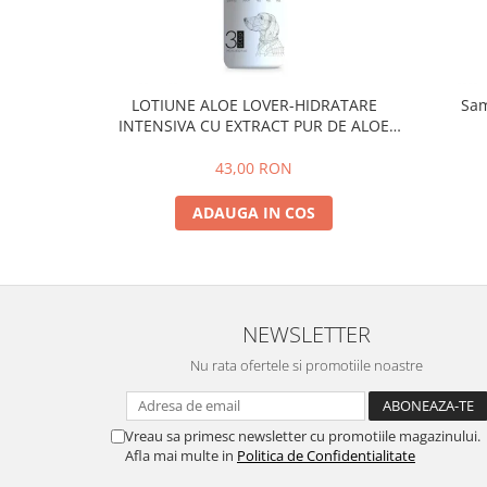
Mobilier medical
Mese chirurgie / consultație
Cuști internări
LOTIUNE ALOE LOVER-HIDRATARE
Sam
Mese dentare
INTENSIVA CU EXTRACT PUR DE ALOE
VERA ,PSH, 300 ml
Mese chirurgie veterinară
43,00 RON
Mese consultație veterinare
ADAUGA IN COS
Mese ecografie veterinara
Mese instrumentar veterinar
Stative pentru perfuzii
Instrumentar veterinar
NEWSLETTER
Instrumentar Aesculap
Nu rata ofertele si promotiile noastre
Truse complete
Instrumente individuale
Vreau sa primesc newsletter cu promotiile magazinului.
Instrumentar Raydent
Afla mai multe in
Politica de Confidentialitate
Truse complete