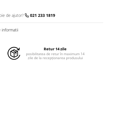
oie de ajutor?
021 233 1819
informatii
Retur 14 zile
posibilitatea de retur în maximum 14
zile de la recepționarea produsului