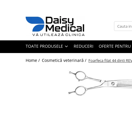
Toate Produsele
Aparatură veterinară
Laborator
TOATE PRODUSELE
REDUCERI
OFERTE PENTRU 
Analizoare
Sterilizatoare / încălzitoare
Home /
Cosmetică veterinară /
Foarfeca filat 44 dinti 
Centrifuge
Microscoape
Consumabile laborator
Consumabile analizoare
Micropipete
Anestezie - terapie intensivă
Monitoare și pulsoximetre
Pompe infuzie și încălzitoare
Anestezie