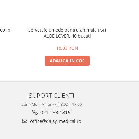
500 ml
Servetele umede pentru animale PSH
Pompa
ALOE LOVER, 40 bucati
18,00 RON
ADAUGA IN COS
SUPORT CLIENTI
Luni (Mo) - Vineri (Fr) 8.00 – 17.00
021 233 1819
office@daisy-medical.ro