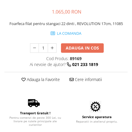
Coprocultoare / urocultoare
Distanțiere / suporturi cuțite
Incubatoare animale
Uleiuri, cuțite, spray-uri răcire
Eprubete
1.065,00 RON
Sisteme de încălzire
Ustensile
Gulere medicale
Tensiometre
Foarfeca filat pentru stangaci 22 dinti , REVOLUTION 17cm, 11085
Clești / pile gheare
Leucoplast / Feși tifon/Comprese
Aparatură diagnostic
LA COMANDA
Descalcitoare
Manusi chirurgicale
Cititoare microcipuri
Descâlcitoare
Cântare uz veterinar
Mănuși examinare
ADAUGA IN COS
Etajere cosmetică / ucenici
Ecografe
Seringi
Foarfece
Cod Produs:
89169
EKG
Ai nevoie de ajutor?
021 233 1819
Manusi grooming
Soluții igienizare
Glucometre
Perii
Sonde Gastrice
Laringoscope
Adauga la Favorite
Cere informatii
Piepteni
Oftalmoscoape
Trimere
Otoscoape
Tăietoare de noduri
Refractometre
Cabine de uscare
Stetoscoape
Cosmetice animale
Transport Gratuit !
Termometre și higrometre
Service aparatura
Pentru comenzi de peste 300 Lei, cu
Șampoane
livrare pe rutele principale ale
Reparatii in atelierul propriu.
Tonometre
curierilor
Parfumuri
Truse diagnostic ORL