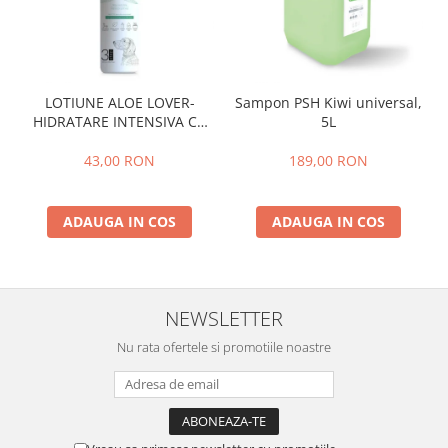
LOTIUNE ALOE LOVER-
Sampon PSH Kiwi universal,
HIDRATARE INTENSIVA CU
5L
EXTRACT PUR DE ALOE VERA
,PSH, 300 ml
43,00 RON
189,00 RON
ADAUGA IN COS
ADAUGA IN COS
NEWSLETTER
Nu rata ofertele si promotiile noastre