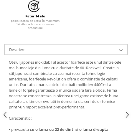
Tratamente grooming / măști
Aparatură tratament
Igienă animale
Accesorii tratament
Retur 14 zile
Culori
posibilitatea de retur în maximum
Aspiratoare chirurgicale
14 zile de la recepționarea
Accesorii cosmetice
produsului
Electrocautere
PSH HEALTH CARE
Genți ambulanță
Pachete cosmetica veterinara
Hidroterapie și recuperare
Descriere
Costume, accesorii / produse
Stomatologie
îngrijire cosmeticieni
Echipamente de diagnostic
Otelul japonez inoxidabil al acestor foarfece este unul dintre cele
Igienă dentară
mai bunealiaje din lume cu o duritate de 60+Rockwell. Create in
Incubatoare animale
stil japonez si combinate cu cea mai recenta tehnologie
Igienă și întreținere salon
americana, foarfecele Revolution ofera o combinatie de calitati
Lămpi
Sterilizatoare UV
unice. Duritatea mare a otelului cobalt molibden 440C+ si a
Lămpi chirurgicale
lamelor forjate garanteaza o munca usoara fara a obosi. Firma
noastra se concentreaza in oferirea unei game extinse,de buna
Lămpi de examinare
calitate, a ultimelor evolutii in domeniu si a cerintelor tehnice
Lămpi bactericide
printr-un raport excelent pret-performanta.
Lămpi frontale
Caracteristici:
Stomatologie veterinara
• prevazuta
cu o lama cu 22 de dinti si o lama dreapta