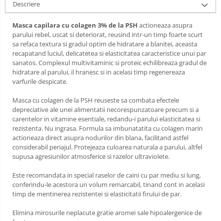
Descriere
Lămpi frontale
Stomatologie veterinara
Masca capilara cu colagen 3% de la PSH
actioneaza asupra
parului rebel, uscat si deteriorat, reusind intr-un timp foarte scurt
sa refaca textura si gradul optim de hidratare a blanitei, aceasta
recapatand luciul, delicatetea si elasticitatea caracteristice unui par
sanatos. Complexul multivitaminic si proteic echilibreaza gradul de
hidratare al parului, il hranesc si in acelasi timp regenereaza
varfurile despicate.
Masca cu colagen de la PSH reuseste sa combata efectele
depreciative ale unei alimentatii necorespunzatoare precum si a
carentelor in vitamine esentiale, redandu-i parului elasticitatea si
rezistenta. Nu ingrasa. Formula sa imbunatatita cu colagen marin
actioneaza direct asupra nodurilor din blana, facilitand astfel
considerabil periajul. Protejeaza culoarea naturala a parului, altfel
supusa agresiunilor atmosferice si razelor ultraviolete.
Este recomandata in special raselor de caini cu par mediu si lung,
conferindu-le acestora un volum remarcabil, tinand cont in acelasi
timp de mentinerea rezistentei si elasticitatii firului de par.
Elimina mirosurile neplacute gratie aromei sale hipoalergenice de