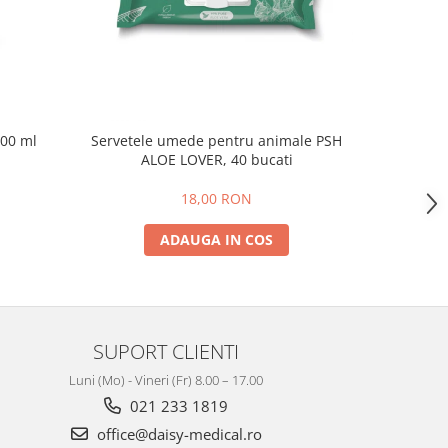
NOU
500 ml
Servetele umede pentru animale PSH
PSH Disc
ALOE LOVER, 40 bucati
18,00 RON
ADAUGA IN COS
SUPORT CLIENTI
Luni (Mo) - Vineri (Fr) 8.00 – 17.00
021 233 1819
office@daisy-medical.ro