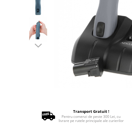
Oxigenoterapie
Accesorii și consumabile ATI
Incubatoare animale
Sisteme de încălzire
Tensiometre
Aparatură diagnostic
Cititoare microcipuri
Cântare uz veterinar
Ecografe
EKG
Glucometre
Laringoscope
Oftalmoscoape
Otoscoape
Refractometre
Transport Gratuit !
Pentru comenzi de peste 300 Lei, cu
Stetoscoape
livrare pe rutele principale ale curierilor
Termometre și higrometre