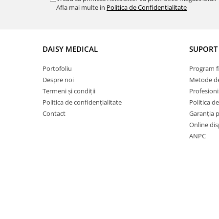
Afla mai multe in
Politica de Confidentialitate
PDO
Bandaje autoadezive
Branule / plasturi recoltare /
microperfuzoare/catetere
DAISY MEDICAL
SUPORT 
Coprocultoare / urocultoare
Portofoliu
Program fi
Eprubete
Despre noi
Metode de
Termeni și condiții
Profesioni
Gulere medicale
Politica de confidențialitate
Politica de
Leucoplast / Feși tifon/Comprese
Contact
Garanția 
Manusi chirurgicale
Online dis
ANPC
Mănuși examinare
Seringi
Soluții igienizare
Sonde Gastrice
Cosmetică veterinară
Mese toaletaj canin