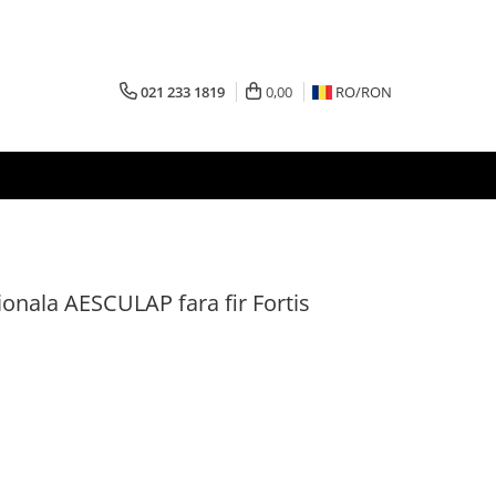
021 233 1819
0,00
RO/
RON
onala AESCULAP fara fir Fortis