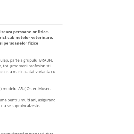
izeaza persoanelor fizice.
rict cabinetelor veterinare,
si persoanelor fizice
ulap, parte a grupului BRAUN.
 toti groomerii profesionisti
ceasta masina, atat varianta cu
 ) modelul A5, ( Oster, Moser,
eme pentru multi ani, asigurand
 nu se supraincalzeste.