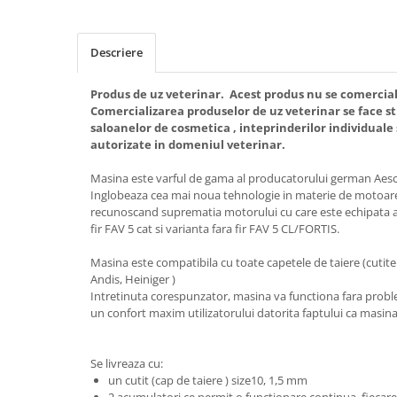
Tonometre
Truse diagnostic ORL
Aparatură tratament
Descriere
Accesorii tratament
Produs de uz veterinar. Acest produs nu se comercial
Aspiratoare chirurgicale
Comercializarea produselor de uz veterinar se face st
Electrocautere
saloanelor de cosmetica , inteprinderilor individuale 
autorizate in domeniul veterinar.
Genți ambulanță
Hidroterapie și recuperare
Masina este varful de gama al producatorului german Aesc
Stomatologie
Inglobeaza cea mai noua tehnologie in materie de motoare,
recunoscand suprematia motorului cu care este echipata a
Echipamente de diagnostic
fir FAV 5 cat si varianta fara fir FAV 5 CL/FORTIS.
Incubatoare animale
Masina este compatibila cu toate capetele de taiere (cutite
Lămpi
Andis, Heiniger )
Intretinuta corespunzator, masina va functiona fara probl
Lămpi chirurgicale
un confort maxim utilizatorului datorita faptului ca masina
Lămpi de examinare
Lămpi bactericide
Se livreaza cu:
Lămpi frontale
un cutit (cap de taiere ) size10, 1,5 mm
Stomatologie veterinara