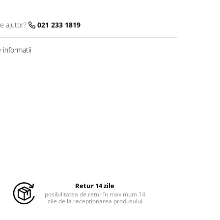
e ajutor?
021 233 1819
informatii
Retur 14 zile
posibilitatea de retur în maximum 14
zile de la recepționarea produsului