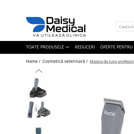
Toate Produsele
Aparatură veterinară
Laborator
TOATE PRODUSELE
REDUCERI
OFERTE PENTRU 
Analizoare
Sterilizatoare / încălzitoare
Home /
Cosmetică veterinară /
Masina de tuns profesion
Centrifuge
Microscoape
Consumabile laborator
Consumabile analizoare
Micropipete
Anestezie - terapie intensivă
Monitoare și pulsoximetre
Pompe infuzie și încălzitoare
Anestezie