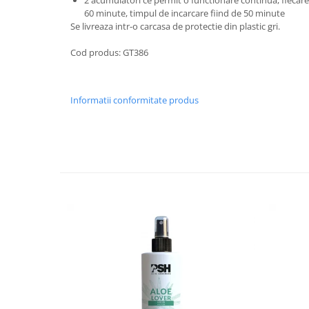
2 acumulatori ce permit o functionare continua, fiecar
60 minute, timpul de incarcare fiind de 50 minute
Mobilier medical
Se livreaza intr-o carcasa de protectie din plastic gri.
Mese chirurgie / consultație
Cod produs: GT386
Cuști internări
Mese dentare
Mese chirurgie veterinară
Informatii conformitate produs
Mese consultație veterinare
Mese ecografie veterinara
Mese instrumentar veterinar
Stative pentru perfuzii
Instrumentar veterinar
Instrumentar Aesculap
Truse complete
Instrumente individuale
Instrumentar Raydent
Truse complete