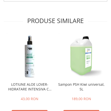
PRODUSE SIMILARE
LOTIUNE ALOE LOVER-
Sampon PSH Kiwi universal,
HIDRATARE INTENSIVA CU
5L
EXTRACT PUR DE ALOE VERA
,PSH, 300 ml
43,00 RON
189,00 RON