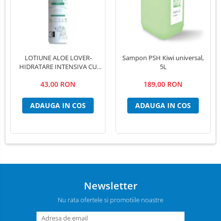
LOTIUNE ALOE LOVER-
Sampon PSH Kiwi universal,
HIDRATARE INTENSIVA CU
5L
EXTRACT PUR DE ALOE VERA
43,00 RON
189,00 RON
,PSH, 300 ml
ADAUGA IN COS
ADAUGA IN COS
Newsletter
Nu rata ofertele si promotiile noastre