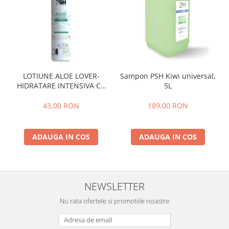
LOTIUNE ALOE LOVER-
Sampon PSH Kiwi universal,
HIDRATARE INTENSIVA CU
5L
EXTRACT PUR DE ALOE VERA
,PSH, 300 ml
43,00 RON
189,00 RON
ADAUGA IN COS
ADAUGA IN COS
NEWSLETTER
Nu rata ofertele si promotiile noastre