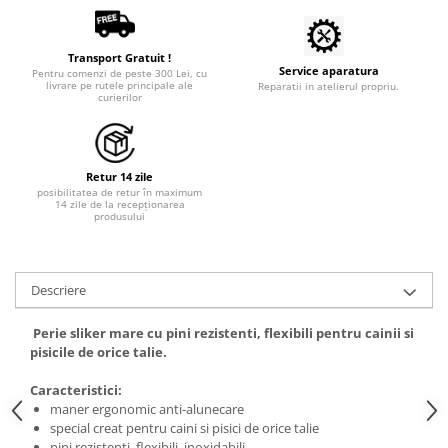
Tratamente grooming / măști
Aparatură tratament
Igienă animale
Accesorii tratament
Transport Gratuit !
Culori
Service aparatura
Pentru comenzi de peste 300 Lei, cu
Aspiratoare chirurgicale
livrare pe rutele principale ale
Reparatii in atelierul propriu.
Accesorii cosmetice
curierilor
Electrocautere
PSH HEALTH CARE
Genți ambulanță
Pachete cosmetica veterinara
Hidroterapie și recuperare
Costume, accesorii / produse
Retur 14 zile
Stomatologie
îngrijire cosmeticieni
posibilitatea de retur în maximum
14 zile de la recepționarea
Echipamente de diagnostic
produsului
Igienă dentară
Incubatoare animale
Igienă și întreținere salon
Lămpi
Sterilizatoare UV
Descriere
Lămpi chirurgicale
Lămpi de examinare
Perie sliker mare cu pini rezistenti, flexibili pentru cainii si
pisicile de orice talie.
Lămpi bactericide
Lămpi frontale
Caracteristici:
Stomatologie veterinara
maner ergonomic anti-alunecare
special creat pentru caini si pisici de orice talie
pini rezistenti, flexibili, inoxidabili,