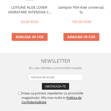
LOTIUNE ALOE LOVER-
Sampon PSH Kiwi universal,
HIDRATARE INTENSIVA CU
5L
EXTRACT PUR DE ALOE VERA
,PSH, 300 ml
43,00 RON
189,00 RON
ADAUGA IN COS
ADAUGA IN COS
NEWSLETTER
Nu rata ofertele si promotiile noastre
Vreau sa primesc newsletter cu promotiile
magazinului. Afla mai multe in
Politica de
Confidentialitate