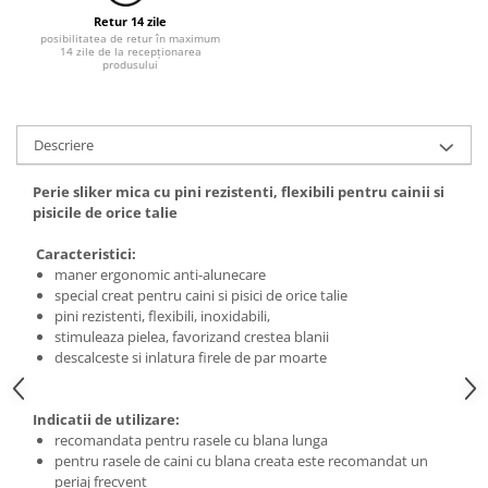
Tratamente grooming / măști
Retur 14 zile
Aparatură tratament
posibilitatea de retur în maximum
Igienă animale
14 zile de la recepționarea
Accesorii tratament
produsului
Culori
Aspiratoare chirurgicale
Accesorii cosmetice
Electrocautere
PSH HEALTH CARE
Genți ambulanță
Descriere
Pachete cosmetica veterinara
Hidroterapie și recuperare
Costume, accesorii / produse
Perie sliker mica cu pini rezistenti, flexibili pentru cainii si
Stomatologie
îngrijire cosmeticieni
pisicile de orice talie
Echipamente de diagnostic
Igienă dentară
Caracteristici:
Incubatoare animale
maner ergonomic anti-alunecare
Igienă și întreținere salon
Lămpi
special creat pentru caini si pisici de orice talie
Sterilizatoare UV
pini rezistenti, flexibili, inoxidabili,
Lămpi chirurgicale
stimuleaza pielea, favorizand crestea blanii
Lămpi de examinare
descalceste si inlatura firele de par moarte
Lămpi bactericide
Lămpi frontale
Indicatii de utilizare:
recomandata pentru rasele cu blana lunga
Stomatologie veterinara
pentru rasele de caini cu blana creata este recomandat un
periaj frecvent