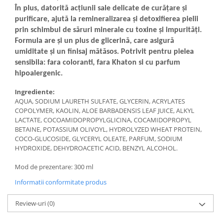
În plus, datorită acțiunii sale delicate de curățare și
purificare, ajută la remineralizarea și detoxifierea pielii
prin schimbul de săruri minerale cu toxine și impurități.
Formula are și un plus de glicerină, care asigură
umiditate și un finisaj mătăsos. Potrivit pentru pielea
sensibila: fara coloranti, fara Khaton si cu parfum
hipoalergenic.
Ingrediente:
AQUA, SODIUM LAURETH SULFATE, GLYCERIN, ACRYLATES
COPOLYMER, KAOLIN, ALOE BARBADENSIS LEAF JUICE, ALKYL
LACTATE, COCOAMIDOPROPYLGLICINA, COCAMIDOPROPYL
BETAINE, POTASSIUM OLIVOYL, HYDROLYZED WHEAT PROTEIN,
COCO-GLUCOSIDE, GLYCERYL OLEATE, PARFUM, SODIUM
HYDROXIDE, DEHYDROACETIC ACID, BENZYL ALCOHOL.
Mod de prezentare: 300 ml
Informatii conformitate produs
Review-uri
(0)