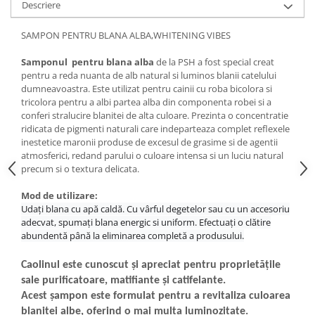
Descriere
SAMPON PENTRU BLANA ALBA,WHITENING VIBES
Samponul pentru blana alba
de la PSH a fost special creat
pentru a reda nuanta de alb natural si luminos blanii catelului
dumneavoastra. Este utilizat pentru cainii cu roba bicolora si
tricolora pentru a albi partea alba din componenta robei si a
conferi stralucire blanitei de alta culoare. Prezinta o concentratie
ridicata de pigmenti naturali care indeparteaza complet reflexele
inestetice maronii produse de excesul de grasime si de agentii
atmosferici, redand parului o culoare intensa si un luciu natural
precum si o textura delicata.
Mod de utilizare:
Udați blana cu apă caldă. Cu vârful degetelor sau cu un accesoriu
adecvat, spumați blana energic si uniform. Efectuați o clătire
abundentă până la eliminarea completă a produsului.
Caolinul este cunoscut și apreciat pentru proprietățile
sale purificatoare, matifiante și catifelante.
Acest șampon este formulat pentru a revitaliza culoarea
blanitei albe, oferind o mai multa luminozitate.