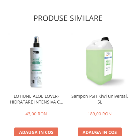
PRODUSE SIMILARE
LOTIUNE ALOE LOVER-
Sampon PSH Kiwi universal,
HIDRATARE INTENSIVA CU
5L
EXTRACT PUR DE ALOE VERA
,PSH, 300 ml
43,00 RON
189,00 RON
ADAUGA IN COS
ADAUGA IN COS