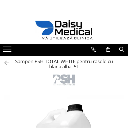
Aparatură veterinară
Mobilier medical
Instrumentar veterinar
Parafarmaceutice și consumabile
Cosmetică veterinară
Produse Pet Shop
Tipografie
Laborator
Mese chirurgie / consultație
Instrumentar Aesculap
Covorașe absorbante / paduri
Mese toaletaj canin
Articole igienă
Carnete sanatate animale -
PERSONALIZATE
Analizoare
Cuști internări
Truse complete
Fire de sutură Luxcryl
Căzi pentru animale
Custi transport animale
Afișe / planșe
Sterilizatoare / încălzitoare
Instrumente individuale
Mese dentare
Ace de sutura LUXSUTURES
Uscătoare animale
Jucării câini și pisici
Printuri personalizate
Centrifuge
Instrumentar Raydent
Adeziv pentru firele de sutura
Mese chirurgie veterinară
ACCESORII USCATOARE
chirurgicale
Microscoape
PROFESIONALE
Registre veterinare
Truse complete
Sampon PSH TOTAL WHITE pentru rasele cu
Mese consultație veterinare
blana alba, 5L
Fire de sutura Nylon ( Poliamid)
Consumabile laborator
Mașini tuns animale
Instrumente Individuale
MONOFILAMENT
Mese ecografie veterinara
Consumabile analizoare
Cutii instrumentar
Mașini tuns câini și pisici
Fire de sutura POLIFILAMENT -
Mese instrumentar veterinar
Micropipete
Mașini tuns cai/vaci/capre/oi
Materiale didactice
PGLA (POLYGLACTINE)910
Anestezie - terapie intensivă
Stative pentru perfuzii
Cuțite tuns animale
Fire de sutură MONOFILAMENT
Schelete animale
Monitoare și pulsoximetre
PDO
Cutite Heiniger
Mijloace de contenție
Pompe infuzie și încălzitoare
Bandaje autoadezive
Cuțite Aesculap
Tăvițe instrumentar / renale
Anestezie
Branule / plasturi recoltare /
Cuțite Andis
Oxigenoterapie
microperfuzoare/catetere
Cuțite Oster
Accesorii și consumabile ATI