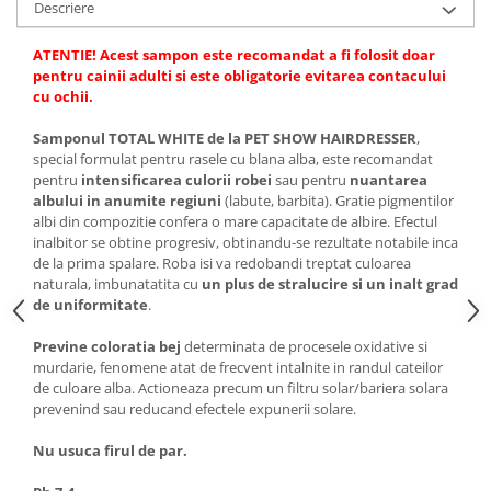
Descriere
ATENTIE! Acest sampon este recomandat a fi folosit doar
pentru cainii adulti si este obligatorie evitarea contacului
cu ochii.
Samponul TOTAL WHITE de la PET SHOW HAIRDRESSER
,
special formulat pentru rasele cu blana alba, este recomandat
pentru
intensificarea culorii robei
sau pentru
nuantarea
albului in anumite regiuni
(labute, barbita). Gratie pigmentilor
albi din compozitie confera o mare capacitate de albire. Efectul
inalbitor se obtine progresiv, obtinandu-se rezultate notabile inca
de la prima spalare. Roba isi va redobandi treptat culoarea
naturala, imbunatatita cu
un plus de stralucire si un inalt grad
de uniformitate
.
Previne coloratia bej
determinata de procesele oxidative si
murdarie, fenomene atat de frecvent intalnite in randul cateilor
de culoare alba. Actioneaza precum un filtru solar/bariera solara
prevenind sau reducand efectele expunerii solare.
Nu usuca firul de par.