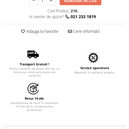
ADAUGA IN COS
Tratamente grooming / măști
Aparatură tratament
Cod Produs:
216
Igienă animale
Accesorii tratament
Ai nevoie de ajutor?
021 233 1819
Culori
Aspiratoare chirurgicale
Accesorii cosmetice
Electrocautere
Adauga la Favorite
Cere informatii
PSH HEALTH CARE
Genți ambulanță
Pachete cosmetica veterinara
Hidroterapie și recuperare
Costume, accesorii / produse
Stomatologie
îngrijire cosmeticieni
Echipamente de diagnostic
Igienă dentară
Transport Gratuit !
Service aparatura
Incubatoare animale
Pentru comenzi de peste 300 Lei, cu
livrare pe rutele principale ale
Reparatii in atelierul propriu.
Igienă și întreținere salon
curierilor
Lămpi
Sterilizatoare UV
Lămpi chirurgicale
Lămpi de examinare
Retur 14 zile
Lămpi bactericide
posibilitatea de retur în maximum
14 zile de la recepționarea
Lămpi frontale
produsului
Stomatologie veterinara