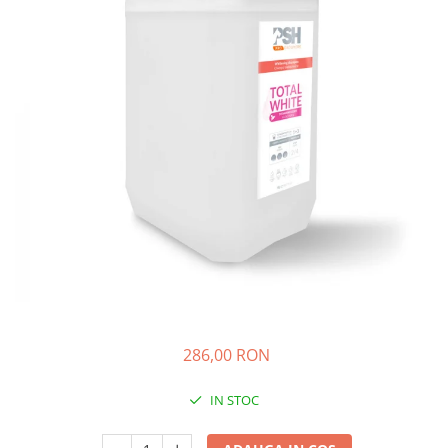
Coprocultoare / urocultoare
Distanțiere / suporturi cuțite
Incubatoare animale
Uleiuri, cuțite, spray-uri răcire
Eprubete
Sisteme de încălzire
Ustensile
Gulere medicale
Tensiometre
Clești / pile gheare
Leucoplast / Feși tifon/Comprese
Aparatură diagnostic
Descalcitoare
Manusi chirurgicale
Cititoare microcipuri
Descâlcitoare
Cântare uz veterinar
Mănuși examinare
Etajere cosmetică / ucenici
Ecografe
Seringi
Foarfece
EKG
Manusi grooming
Soluții igienizare
Glucometre
Perii
Sonde Gastrice
Laringoscope
Piepteni
Oftalmoscoape
Trimere
Otoscoape
Tăietoare de noduri
Refractometre
Cabine de uscare
286,00 RON
Stetoscoape
Cosmetice animale
Termometre și higrometre
IN STOC
Șampoane
Tonometre
Parfumuri
Truse diagnostic ORL