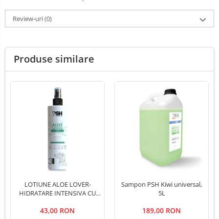
Review-uri
(0)
Produse similare
LOTIUNE ALOE LOVER-
Sampon PSH Kiwi universal,
HIDRATARE INTENSIVA CU
5L
EXTRACT PUR DE ALOE VERA
43,00 RON
189,00 RON
,PSH, 300 ml