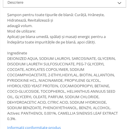
Descriere
Lămpi frontale
Stomatologie veterinara
Șampon pentru toate tipurile de blană: Curăță, Hrănește,
Hidratează, Revitalizează și
adaugă volum.
Mod de utilizare:
Aplicați pe blana umedă, spălați și masați energic pentru a
îndepărta toate impuritățile de pe blană, apoi clătiți.
Ingredinete
DEIONIZED AQUA, SODIUM LAUROYL SARCOSINATE, GLYCERIN,
DISODIUM LAURETH SULFOSUCCINATE, PEG-7 GLYCERYL
COCOATE, ACRYLATES COPOLYMER, SODIUM
COCOAMPHOACETATE, 2-ETHYLHEXYLAL, BIOTIN, ALLANTOIN,
PYRIDOXINE HCL, NIACINAMIDE, PROPYLENE GLYCOL,
HYDROLYZED YEAST PROTEIN, COCAMIDOPROPYL BETAINE,
COCO-GLUCOSIDE, TOCOPHEROL, HELIANTHUS ANNUUS SEED
OIL, GLYCERYL OLEATE, PARFUM, SODIUM CHLORIDE,
DEHYDROACETIC ACID, CITRIC ACID, SODIUM HYDROXIDE,
SODIUM BENZOATE, PHENOXYETHANOL, BENZYL ALCOHOL.
Actives: PANTHENOL 0.001%, CAMELLIA SINENSIS LEAF EXTRACT
0.3%.
Informatii conformitate produs