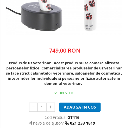
microperfuzoare/catetere
Cuțite Oster
Accesorii și consumabile ATI
Coprocultoare / urocultoare
Distanțiere / suporturi cuțite
Incubatoare animale
Uleiuri, cuțite, spray-uri răcire
Sisteme de încălzire
Eprubete
Tensiometre
Ustensile
Gulere medicale
Aparatură diagnostic
Clești / pile gheare
Leucoplast / Feși tifon/Comprese
Descalcitoare
Cititoare microcipuri
749,00 RON
Manusi chirurgicale
Descâlcitoare
Cântare uz veterinar
Etajere cosmetică / ucenici
Ecografe
Produs de uz veterinar. Acest produs nu se comercializeaza
Mănuși examinare
persoanelor fizice.
Comercializarea produselor de uz veterinar
Foarfece
EKG
se face strict cabinetelor veterinare, saloanelor de cosmetica ,
Seringi
Manusi grooming
Glucometre
inteprinderilor individuale si persoanelor fizice autorizate in
domeniul veterinar.
Perii
Soluții igienizare
Laringoscope
Piepteni
IN STOC
Oftalmoscoape
Sonde Gastrice
Trimere
Otoscoape
ADAUGA IN COS
Tăietoare de noduri
Refractometre
Stetoscoape
Cod Produs:
GT416
Cabine de uscare
Ai nevoie de ajutor?
021 233 1819
Termometre și higrometre