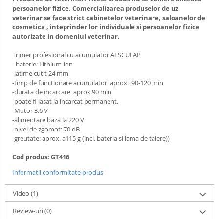
Lămpi frontale
persoanelor fizice.
Comercializarea produselor de uz
veterinar se face strict cabinetelor veterinare, saloanelor de
Stomatologie veterinara
cosmetica , inteprinderilor individuale si persoanelor fizice
autorizate in domeniul veterinar.
Trimer profesional cu acumulator AESCULAP
- baterie: Lithium-ion
-latime cutit 24 mm
-timp de functionare acumulator aprox. 90-120 min
-durata de incarcare aprox.90 min
-poate fi lasat la incarcat permanent.
-Motor 3,6 V
-alimentare baza la 220 V
-nivel de zgomot: 70 dB
-greutate: aprox. a115 g (incl. bateria si lama de taiere))
Cod produs: GT416
Informatii conformitate produs
Video
(1)
Review-uri
(0)