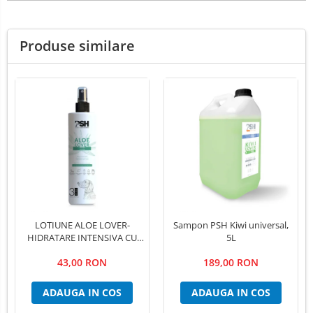
Produse similare
LOTIUNE ALOE LOVER-
Sampon PSH Kiwi universal,
HIDRATARE INTENSIVA CU
5L
EXTRACT PUR DE ALOE VERA
43,00 RON
189,00 RON
,PSH, 300 ml
ADAUGA IN COS
ADAUGA IN COS