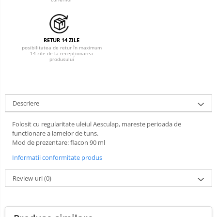
Cosmetice animale
Tonometre
Șampoane
Truse diagnostic ORL
Parfumuri
Aparatură tratament
RETUR 14 ZILE
Tratamente grooming / măști
posibilitatea de retur în maximum
Accesorii tratament
Igienă animale
14 zile de la recepționarea
produsului
Aspiratoare chirurgicale
Culori
Electrocautere
Accesorii cosmetice
Genți ambulanță
PSH HEALTH CARE
Descriere
Hidroterapie și recuperare
Pachete cosmetica veterinara
Stomatologie
Costume, accesorii / produse
Folosit cu regularitate uleiul Aesculap, mareste perioada de
îngrijire cosmeticieni
Echipamente de diagnostic
functionare a lamelor de tuns.
Mod de prezentare: flacon 90 ml
Igienă dentară
Incubatoare animale
Informatii conformitate produs
Igienă și întreținere salon
Lămpi
Review-uri
(0)
Lămpi chirurgicale
Sterilizatoare UV
Lămpi de examinare
Lămpi bactericide