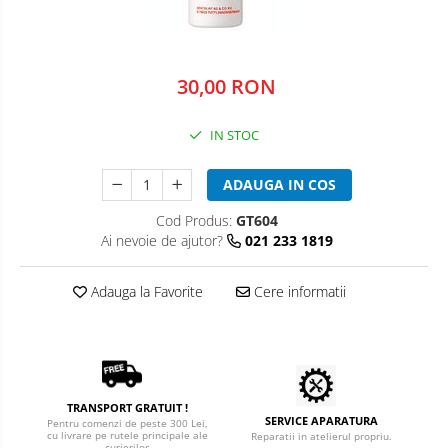
microperfuzoare/catetere
Cuțite Oster
Accesorii și consumabile ATI
Coprocultoare / urocultoare
Distanțiere / suporturi cuțite
Incubatoare animale
Uleiuri, cuțite, spray-uri răcire
Sisteme de încălzire
Eprubete
30,00 RON
Tensiometre
Ustensile
Gulere medicale
Aparatură diagnostic
Clești / pile gheare
IN STOC
Leucoplast / Feși tifon/Comprese
Descalcitoare
Cititoare microcipuri
ADAUGA IN COS
Manusi chirurgicale
Descâlcitoare
Cântare uz veterinar
Etajere cosmetică / ucenici
Ecografe
Cod Produs:
GT604
Mănuși examinare
Ai nevoie de ajutor?
021 233 1819
Foarfece
EKG
Seringi
Manusi grooming
Glucometre
Adauga la Favorite
Cere informatii
Perii
Soluții igienizare
Laringoscope
Piepteni
Oftalmoscoape
Sonde Gastrice
Trimere
Otoscoape
Tăietoare de noduri
Refractometre
Stetoscoape
TRANSPORT GRATUIT !
Cabine de uscare
SERVICE APARATURA
Pentru comenzi de peste 300 Lei,
Termometre și higrometre
cu livrare pe rutele principale ale
Reparatii in atelierul propriu.
curierilor