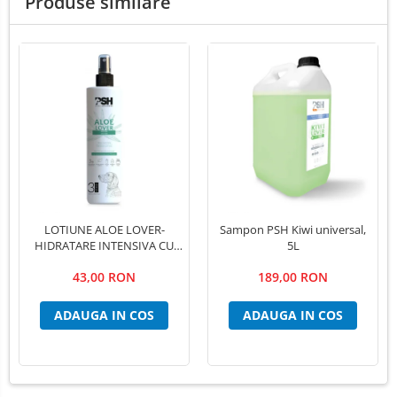
Produse similare
Lămpi frontale
Stomatologie veterinara
LOTIUNE ALOE LOVER-
Sampon PSH Kiwi universal,
HIDRATARE INTENSIVA CU
5L
EXTRACT PUR DE ALOE VERA
43,00 RON
189,00 RON
,PSH, 300 ml
ADAUGA IN COS
ADAUGA IN COS