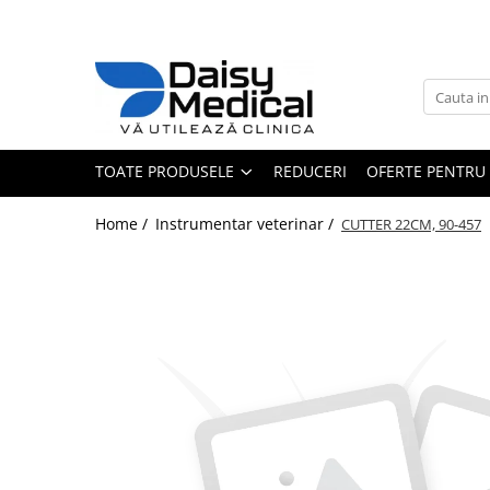
Toate Produsele
Aparatură veterinară
Laborator
TOATE PRODUSELE
REDUCERI
OFERTE PENTRU 
Analizoare
Sterilizatoare / încălzitoare
Home /
Instrumentar veterinar /
CUTTER 22CM, 90-457
Centrifuge
Microscoape
Consumabile laborator
Consumabile analizoare
Micropipete
Anestezie - terapie intensivă
Monitoare și pulsoximetre
Pompe infuzie și încălzitoare
Anestezie