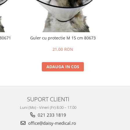
Guler c
 80671
Guler cu protectie M 15 cm 80673
21,00 RON
ADAUGA IN COS
SUPORT CLIENTI
Luni (Mo) - Vineri (Fr) 8.00 – 17.00
021 233 1819
office@daisy-medical.ro