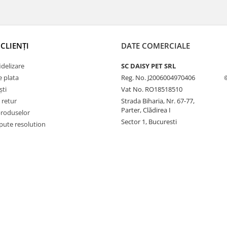
CLIENȚI
DATE COMERCIALE
delizare
SC DAISY PET SRL
 plata
Reg. No. J2006004970406
ști
Vat No. RO18518510
 retur
Strada Biharia, Nr. 67-77,
Parter, Clădirea I
produselor
Sector 1, Bucuresti
pute resolution