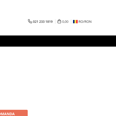
021 233 1819
0,00
RO/
RON
OMANDA