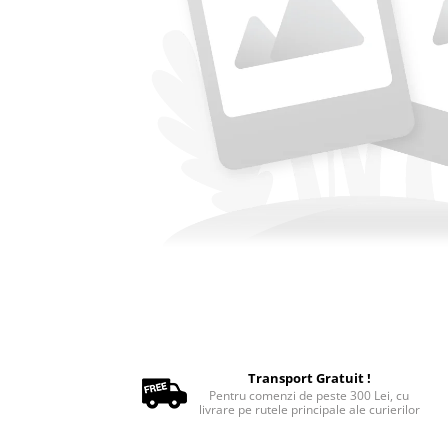
Oxigenoterapie
Accesorii și consumabile ATI
Incubatoare animale
Sisteme de încălzire
Tensiometre
Aparatură diagnostic
Cititoare microcipuri
Cântare uz veterinar
Ecografe
EKG
Glucometre
Laringoscope
Oftalmoscoape
Otoscoape
Refractometre
Transport Gratuit !
Pentru comenzi de peste 300 Lei, cu
Stetoscoape
livrare pe rutele principale ale curierilor
Termometre și higrometre