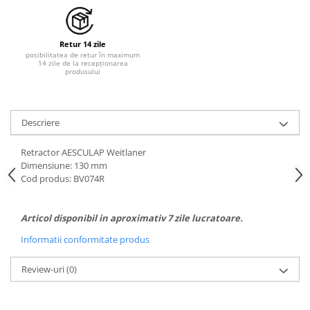
Tratamente grooming / măști
Aparatură tratament
Igienă animale
Accesorii tratament
Retur 14 zile
Culori
Aspiratoare chirurgicale
posibilitatea de retur în maximum
Accesorii cosmetice
14 zile de la recepționarea
Electrocautere
produsului
PSH HEALTH CARE
Genți ambulanță
Pachete cosmetica veterinara
Hidroterapie și recuperare
Costume, accesorii / produse
Descriere
Stomatologie
îngrijire cosmeticieni
Echipamente de diagnostic
Retractor AESCULAP Weitlaner
Igienă dentară
Dimensiune: 130 mm
Incubatoare animale
Igienă și întreținere salon
Cod produs: BV074R
Lămpi
Sterilizatoare UV
Lămpi chirurgicale
Articol disponibil in aproximativ 7 zile lucratoare.
Lămpi de examinare
Informatii conformitate produs
Lămpi bactericide
Lămpi frontale
Review-uri
(0)
Stomatologie veterinara