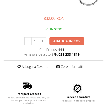
Coprocultoare / urocultoare
Distanțiere / suporturi cuțite
Incubatoare animale
Uleiuri, cuțite, spray-uri răcire
Eprubete
Sisteme de încălzire
Ustensile
Gulere medicale
Tensiometre
832,00 RON
Clești / pile gheare
Leucoplast / Feși tifon/Comprese
Aparatură diagnostic
Descalcitoare
IN STOC
Manusi chirurgicale
Cititoare microcipuri
Descâlcitoare
Cântare uz veterinar
Mănuși examinare
Etajere cosmetică / ucenici
ADAUGA IN COS
Ecografe
Seringi
Foarfece
Cod Produs:
661
EKG
Manusi grooming
Soluții igienizare
Ai nevoie de ajutor?
021 233 1819
Glucometre
Perii
Sonde Gastrice
Laringoscope
Piepteni
Adauga la Favorite
Cere informatii
Oftalmoscoape
Trimere
Otoscoape
Tăietoare de noduri
Refractometre
Cabine de uscare
Stetoscoape
Cosmetice animale
Termometre și higrometre
Transport Gratuit !
Service aparatura
Pentru comenzi de peste 300 Lei, cu
Șampoane
Tonometre
livrare pe rutele principale ale
Reparatii in atelierul propriu.
curierilor
Parfumuri
Truse diagnostic ORL