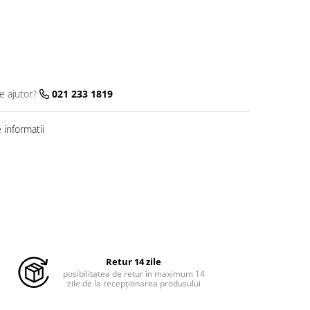
e ajutor?
021 233 1819
informatii
Retur 14 zile
posibilitatea de retur în maximum 14
zile de la recepționarea produsului