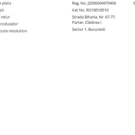
 plata
Reg. No. J2006004970406
ști
Vat No. RO18518510
 retur
Strada Biharia, Nr. 67-77,
Parter, Clădirea I
produselor
Sector 1, Bucuresti
pute resolution