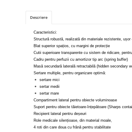
Tonometre
Truse diagnostic ORL
Aparatură tratament
Descriere
Accesorii tratament
Caracteristici:
Aspiratoare chirurgicale
Structură robustă, realizată din materiale rezistente, ușor 
Electrocautere
Blat superior spațios, cu margini de protecție
Genți ambulanță
Cutii superioare transparente cu sistem de ridicare, pent
Hidroterapie și recuperare
Cadru pentru perfuzii cu amortizor tip arc (spring buffer)
Stomatologie
Masă secundară laterală retractabilă (hidden secondary 
Echipamente de diagnostic
Sertare multiple, pentru organizare optimă:
sertare mici
Incubatoare animale
sertar medii
Lămpi
sertar mare
Lămpi chirurgicale
Compartiment lateral pentru obiecte voluminoase
Lămpi de examinare
Suport pentru obiecte tăietoare-înțepătoare (Sharps contai
Recipient lateral pentru deșeuri
Lămpi bactericide
Role medicale silențioase, din material moale,
Lămpi frontale
4 roti din care doua cu frână pentru stabilitate
Stomatologie veterinara