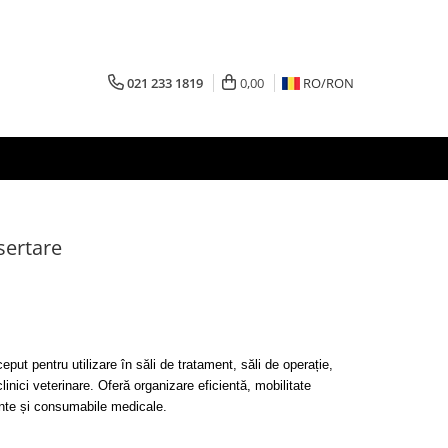
021 233 1819
0,00
RO/
RON
sertare
put pentru utilizare în săli de tratament, săli de operație,
linici veterinare.
Oferă organizare eficientă, mobilitate
ente și consumabile medicale.