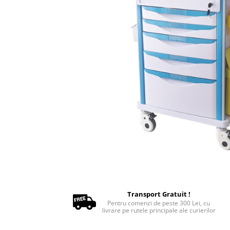
Oxigenoterapie
Accesorii și consumabile ATI
Incubatoare animale
Sisteme de încălzire
Tensiometre
Aparatură diagnostic
Cititoare microcipuri
Cântare uz veterinar
Ecografe
EKG
Glucometre
Laringoscope
Oftalmoscoape
Otoscoape
Refractometre
Transport Gratuit !
Pentru comenzi de peste 300 Lei, cu
Stetoscoape
livrare pe rutele principale ale curierilor
Termometre și higrometre