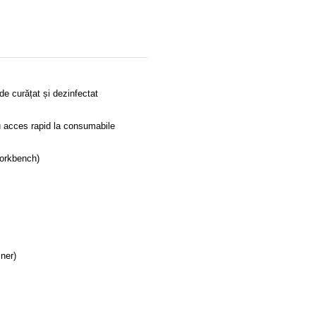
de curățat și dezinfectat
ru acces rapid la consumabile
workbench)
ner)