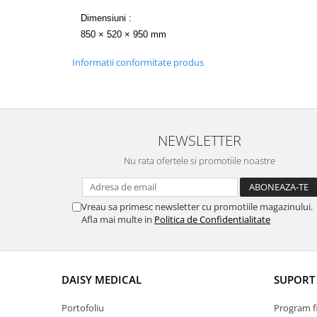
Mobilier medical
Dimensiuni :
850 × 520 × 950 mm
Mese chirurgie / consultație
Cuști internări
Informatii conformitate produs
Mese dentare
Mese chirurgie veterinară
Mese consultație veterinare
NEWSLETTER
Mese ecografie veterinara
Nu rata ofertele si promotiile noastre
Mese instrumentar veterinar
Stative pentru perfuzii
Vreau sa primesc newsletter cu promotiile magazinului.
Instrumentar veterinar
Afla mai multe in
Politica de Confidentialitate
Instrumentar Aesculap
Truse complete
Instrumente individuale
DAISY MEDICAL
SUPORT 
Instrumentar Raydent
Portofoliu
Program fi
Truse complete