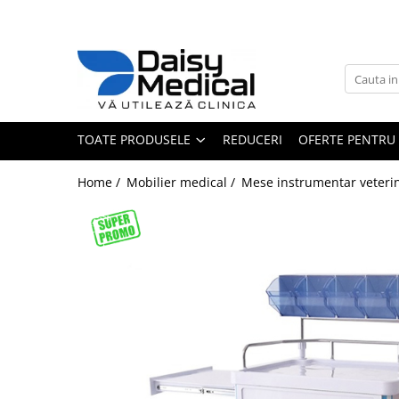
Toate Produsele
Aparatură veterinară
Laborator
TOATE PRODUSELE
REDUCERI
OFERTE PENTRU 
Analizoare
Sterilizatoare / încălzitoare
Home /
Mobilier medical /
Mese instrumentar veteri
Centrifuge
Microscoape
Consumabile laborator
Consumabile analizoare
Micropipete
Anestezie - terapie intensivă
Monitoare și pulsoximetre
Pompe infuzie și încălzitoare
Anestezie