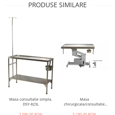
PRODUSE SIMILARE
Masa
Masa consultatie simpla,
chirurgicala/consultatie
DSY-823L
electrica FT-825E
5.190,00 RON
3.090,00 RON