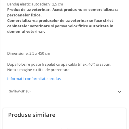
Lămpi frontale
Bandaj elastic autoadeziv 2,5 cm
Produs de uz veterinar. Acest produs nu se comercializeaza
Stomatologie veterinara
persoanelor fizice.
Comercializarea produselor de uz veterinar se face strict
cabinetelor veterinare si persoanelor fizice autorizate in
domeniul veterinar.
Dimensiune: 2.5 x 450 cm
Dupa folosire poate fi spalat cu apa calda (max. 40°) si sapun.
Nota : imagine cu titlu de prezentare
Informatii conformitate produs
Review-uri
(0)
Produse similare