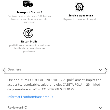
Tratamente grooming / măști
Aparatură tratament
Igienă animale
Transport Gratuit !
Accesorii tratament
Service aparatura
Culori
Pentru comenzi de peste 300 Lei, cu
Aspiratoare chirurgicale
livrare pe rutele principale ale
Reparatii in atelierul propriu.
curierilor
Accesorii cosmetice
Electrocautere
PSH HEALTH CARE
Genți ambulanță
Pachete cosmetica veterinara
Hidroterapie și recuperare
Retur 14 zile
Costume, accesorii / produse
Stomatologie
posibilitatea de retur în maximum
îngrijire cosmeticieni
14 zile de la recepționarea
Echipamente de diagnostic
produsului
Igienă dentară
Incubatoare animale
Igienă și întreținere salon
Lămpi
Descriere
Sterilizatoare UV
Lămpi chirurgicale
Fire de sutura POLYGLACTINE 910 PGLA -polifilament, impletite si
Lămpi de examinare
acoperite, resorbabile, culoare –violet CASETA PGLA 1, 25m Mod
Lămpi bactericide
de prezentare: rola25m COD PRODUS: PL0125
Lămpi frontale
Informatii conformitate produs
Stomatologie veterinara
Review-uri
(0)