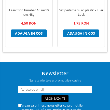
Fasa tifon bumbac 10 m/10
Set perfuzie cu ac plastic - Luer
cm, 48g
Lock
4,50 RON
1,75 RON
ADAUGA IN COS
ADAUGA IN COS
Newsletter
Nu rata ofertele si promotiile noastre
Vreau sa primesc newsletter cu promotiile
magazinului. Afla mai multe in
Politica de