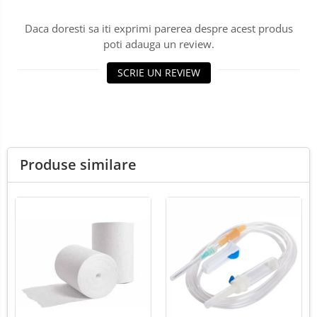
Lămpi frontale
Daca doresti sa iti exprimi parerea despre acest produs
Stomatologie veterinara
poti adauga un review.
SCRIE UN REVIEW
Produse similare