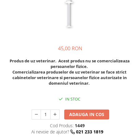
Coprocultoare / urocultoare
Distanțiere / suporturi cuțite
Incubatoare animale
Uleiuri, cuțite, spray-uri răcire
Eprubete
Sisteme de încălzire
Ustensile
Gulere medicale
Tensiometre
Clești / pile gheare
Leucoplast / Feși tifon/Comprese
Aparatură diagnostic
Descalcitoare
Manusi chirurgicale
Cititoare microcipuri
Descâlcitoare
45,00 RON
Cântare uz veterinar
Mănuși examinare
Etajere cosmetică / ucenici
Ecografe
Seringi
Foarfece
Produs de uz veterinar. Acest produs nu se comercializeaza
EKG
persoanelor fizice.
Manusi grooming
Soluții igienizare
Comercializarea produselor de uz veterinar se face strict
Glucometre
Perii
cabinetelor veterinare si persoanelor fizice autorizate in
Sonde Gastrice
Laringoscope
domeniul veterinar.
Piepteni
Oftalmoscoape
Trimere
Otoscoape
IN STOC
Tăietoare de noduri
Refractometre
Cabine de uscare
Stetoscoape
ADAUGA IN COS
Cosmetice animale
Termometre și higrometre
Cod Produs:
1449
Șampoane
Tonometre
Ai nevoie de ajutor?
021 233 1819
Parfumuri
Truse diagnostic ORL