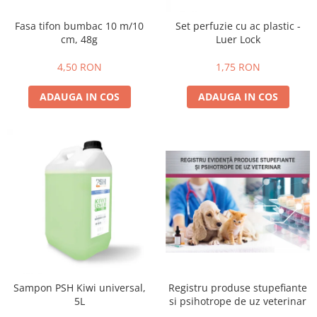
Tratamente grooming / măști
Aparatură tratament
Fasa tifon bumbac 10 m/10
Set perfuzie cu ac plastic -
Igienă animale
Accesorii tratament
cm, 48g
Luer Lock
Culori
Aspiratoare chirurgicale
Accesorii cosmetice
4,50 RON
1,75 RON
Electrocautere
PSH HEALTH CARE
Genți ambulanță
ADAUGA IN COS
ADAUGA IN COS
Pachete cosmetica veterinara
Hidroterapie și recuperare
Costume, accesorii / produse
Stomatologie
îngrijire cosmeticieni
Echipamente de diagnostic
Igienă dentară
Incubatoare animale
Igienă și întreținere salon
Lămpi
Sterilizatoare UV
Lămpi chirurgicale
Lămpi de examinare
Lămpi bactericide
Lămpi frontale
Stomatologie veterinara
Registru produse stupefiante
Sampon PSH Kiwi universal,
si psihotrope de uz veterinar
5L