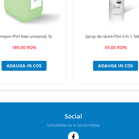
mpon PSH Kiwi universal, 5L
Spray de răcire PSH 5 în 1, 50
189,00 RON
59,00 RON
ADAUGA IN COS
ADAUGA IN COS
Social
Urmareste-ne in social media