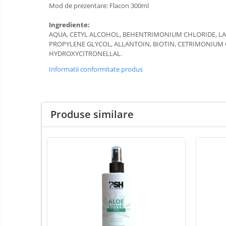
Lămpi frontale
Mod de prezentare: Flacon 300ml
Stomatologie veterinara
Ingrediente:
Mese chirurgie / consultație
AQUA, CETYL ALCOHOL, BEHENTRIMONIUM CHLORIDE, LAU
PROPYLENE GLYCOL, ALLANTOIN, BIOTIN, CETRIMONIUM
Cuști internări
HYDROXYCITRONELLAL.
Mese dentare
Informatii conformitate produs
Mese chirurgie veterinară
Mese consultație veterinare
Mese ecografie veterinara
Produse similare
Mese instrumentar veterinar
Stative pentru perfuzii
Instrumentar Aesculap
Truse complete
Instrumente individuale
Instrumentar Raydent
Truse complete