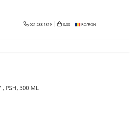
021 233 1819
0,00
RO/
RON
, PSH, 300 ML