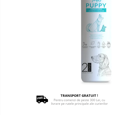
Oxigenoterapie
Accesorii și consumabile ATI
Incubatoare animale
Sisteme de încălzire
Tensiometre
Aparatură diagnostic
Cititoare microcipuri
Cântare uz veterinar
Ecografe
EKG
Glucometre
Laringoscope
Oftalmoscoape
Otoscoape
TRANSPORT GRATUIT !
Pentru comenzi de peste 300 Lei, cu
Refractometre
livrare pe rutele principale ale curierilor
Stetoscoape