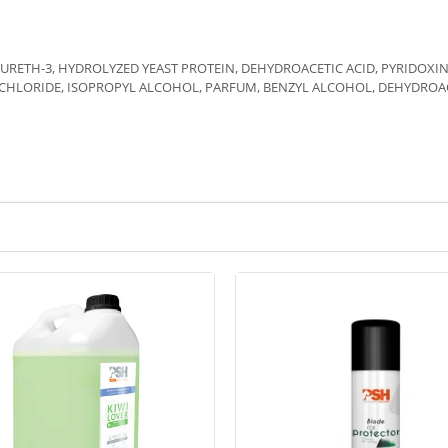
RETH-3, HYDROLYZED YEAST PROTEIN, DEHYDROACETIC ACID, PYRIDOXIN
 CHLORIDE, ISOPROPYL ALCOHOL, PARFUM, BENZYL ALCOHOL, DEHYDROAC