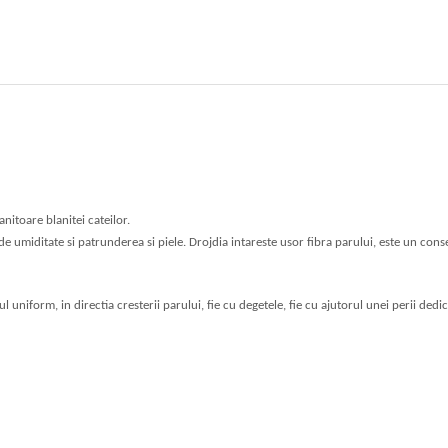
nitoare blanitei cateilor.
 de umiditate si patrunderea si piele. Drojdia intareste usor fibra parului, este un con
 uniform, in directia cresterii parului, fie cu degetele, fie cu ajutorul unei perii dedic