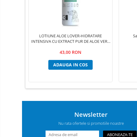
Instrumente Individuale
Cutii instrumentar
Materiale didactice
Schelete animale
LOTIUNE ALOE LOVER-HIDRATARE
Sa
Mijloace de contenție
INTENSIVA CU EXTRACT PUR DE ALOE VERA
Tăvițe instrumentar / renale
,PSH, 300 ml
43,00 RON
Covorașe absorbante / paduri
ADAUGA IN COS
Fire de sutură Luxcryl
Ace de sutura LUXSUTURES
Adeziv pentru firele de sutura
chirurgicale
Fire de sutura Nylon ( Poliamid)
MONOFILAMENT
Fire de sutura POLIFILAMENT -
Newsletter
PGLA (POLYGLACTINE)910
Nu rata ofertele si promotiile noastre
Fire de sutură MONOFILAMENT
PDO