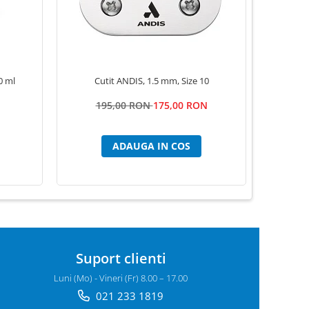
0 ml
Cutit ANDIS, 1.5 mm, Size 10
Servetele
195,00 RON
175,00 RON
ADAUGA IN COS
Suport clienti
Luni (Mo) - Vineri (Fr) 8.00 – 17.00
021 233 1819