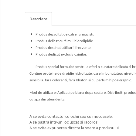
Termometre și higrometre
Tonometre
Truse diagnostic ORL
Descriere
Aparatură tratament
Accesorii tratament
Produs dezvoltat de catre farmacisti.
Produs delicat cu filmul hidrolipidic.
Aspiratoare chirurgicale
Produs destinat utilizarii frecvente.
Electrocautere
Produs dedicat exclusiv cainilor.
Genți ambulanță
Hidroterapie și recuperare
Produs special formulat pentru a oferi o curatare delicata si hra
Contine proteine ​​de drojdie hidrolizate, care imbunatatesc nivelul
Stomatologie
sensibila: fara coloranti, fara Khaton si cu parfum hipoalergenic.
Echipamente de diagnostic
Incubatoare animale
Mod de utilizare: Aplicati pe blana dupa spalare. Distribuiti produsul
cu apa din abundenta.
Lămpi
Lămpi chirurgicale
A se evita contactul cu ochii sau cu mucoasele.
Lămpi de examinare
A se pastra intr-un loc uscat si racoros.
A se evita expunerea directa la soare a produsului.
Lămpi bactericide