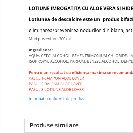
Termometre și higrometre
LOTIUNE IMBOGATITA CU ALOE VERA SI HIDR
Tonometre
Truse diagnostic ORL
Lotiunea de descalcire este un
produs bifaz
Aparatură tratament
eliminarea/prevenirea nodurilor din blana, actio
Accesorii tratament
Mod prezentare: 300 ml
Aspiratoare chirurgicale
Ingrediente:
Electrocautere
AQUA, CETYL ALCOHOL, BEHENTRIMONIUM CHLORIDE, LAU
Genți ambulanță
ISOPROPYL ALCOHOL, PARFUM, BENZYL ALCOHOL, DEHYD
Hidroterapie și recuperare
Pentru un rezultat cu eficienta maxima se recomanda 
Stomatologie
PASUL 1-SAMPON ALOE LOVER
Echipamente de diagnostic
PASUL 2-BALSAM ALOE LOVER
PASUL 3-LOTIUNE ALOE LOVER
Incubatoare animale
Informatii conformitate produs
Lămpi
Lămpi chirurgicale
Lămpi de examinare
Produse similare
Lămpi bactericide