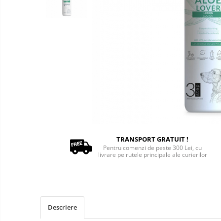
Oxigenoterapie
Accesorii și consumabile ATI
Incubatoare animale
Sisteme de încălzire
Tensiometre
Aparatură diagnostic
Cititoare microcipuri
Cântare uz veterinar
Ecografe
EKG
TRANSPORT GRATUIT !
Glucometre
Pentru comenzi de peste 300 Lei, cu
livrare pe rutele principale ale curierilor
Laringoscope
Oftalmoscoape
Otoscoape
Refractometre
Descriere
Stetoscoape