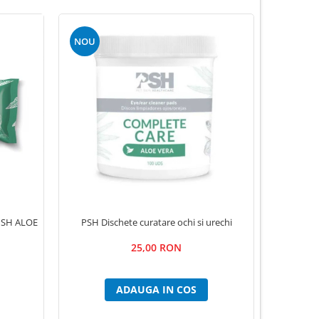
NOU
PSH Dischete curatare ochi si urechi
 PSH ALOE
Pom
25,00 RON
ADAUGA IN COS