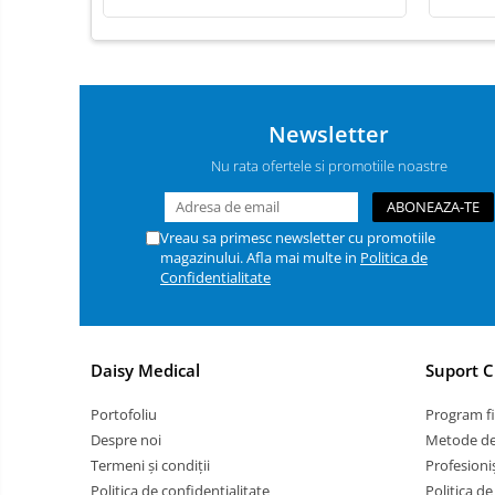
Instrumente Individuale
Cutii instrumentar
Materiale didactice
Schelete animale
Newsletter
Mijloace de contenție
Nu rata ofertele si promotiile noastre
Tăvițe instrumentar / renale
Covorașe absorbante / paduri
Fire de sutură Luxcryl
Vreau sa primesc newsletter cu promotiile
magazinului. Afla mai multe in
Politica de
Ace de sutura LUXSUTURES
Confidentialitate
Adeziv pentru firele de sutura
chirurgicale
Fire de sutura Nylon ( Poliamid)
Daisy Medical
Suport C
MONOFILAMENT
Fire de sutura POLIFILAMENT -
Portofoliu
Program fi
PGLA (POLYGLACTINE)910
Despre noi
Metode de
Fire de sutură MONOFILAMENT
Termeni și condiții
Profesioniș
PDO
Politica de confidențialitate
Politica de