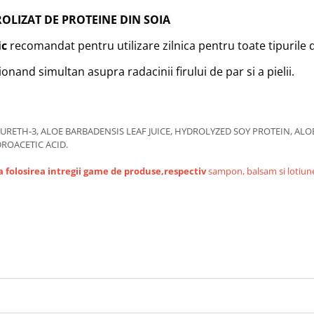
OLIZAT DE PROTEINE DIN SOIA
ic
recomandat pentru utilizare zilnica pentru toate tipurile d
nand simultan asupra radacinii firului de par si a pielii.
RETH-3, ALOE BARBADENSIS LEAF JUICE, HYDROLYZED SOY PROTEIN, AL
ROACETIC ACID.
folosirea intregii game de produse,respectiv
sampon, balsam si lotiun