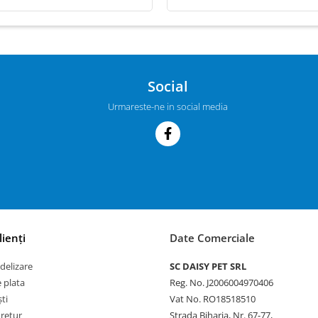
Social
Urmareste-ne in social media
lienți
Date Comerciale
delizare
SC DAISY PET SRL
 plata
Reg. No. J2006004970406
ti
Vat No. RO18518510
 retur
Strada Biharia, Nr. 67-77,