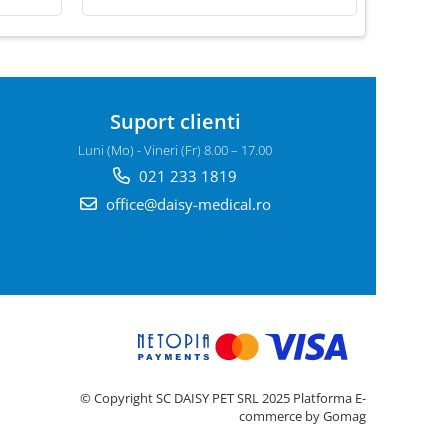
Suport clienti
Luni (Mo) - Vineri (Fr) 8.00 – 17.00
021 233 1819
office@daisy-medical.ro
© Copyright SC DAISY PET SRL 2025
Platforma E-
commerce by Gomag