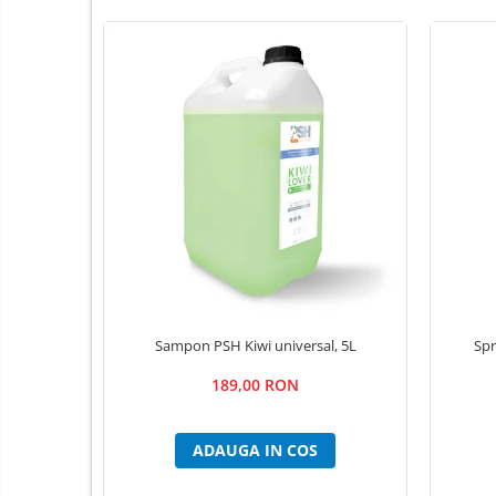
Lămpi frontale
Stomatologie veterinara
Mese chirurgie / consultație
Cuști internări
Mese dentare
Mese chirurgie veterinară
Mese consultație veterinare
Mese ecografie veterinara
Mese instrumentar veterinar
Stative pentru perfuzii
Instrumentar Aesculap
Sampon PSH Kiwi universal, 5L
Spr
Truse complete
189,00 RON
Instrumente individuale
Instrumentar Raydent
ADAUGA IN COS
Truse complete