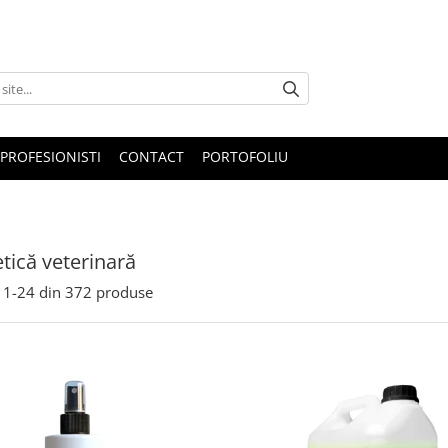
PROFESIONISTI
CONTACT
PORTOFOLIU
ică veterinară
1-
24
din
372
produse