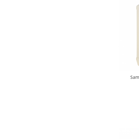
Mobilier medical
Mese chirurgie / consultație
Cuști internări
Mese dentare
Mese chirurgie veterinară
Mese consultație veterinare
Mese ecografie veterinara
Mese instrumentar veterinar
Sam
Stative pentru perfuzii
Instrumentar veterinar
Instrumentar Aesculap
Truse complete
Instrumente individuale
Instrumentar Raydent
Truse complete