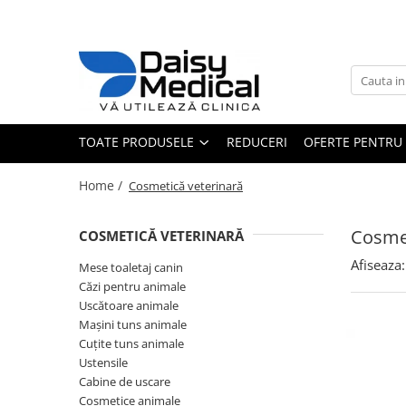
Toate Produsele
Aparatură veterinară
Laborator
TOATE PRODUSELE
REDUCERI
OFERTE PENTRU 
Analizoare
Sterilizatoare / încălzitoare
Home /
Cosmetică veterinară
Centrifuge
Microscoape
Cosmet
COSMETICĂ VETERINARĂ
Consumabile laborator
Afiseaza:
Consumabile analizoare
Mese toaletaj canin
Căzi pentru animale
Micropipete
Uscătoare animale
Anestezie - terapie intensivă
Mașini tuns animale
Monitoare și pulsoximetre
Cuțite tuns animale
Ustensile
Pompe infuzie și încălzitoare
Cabine de uscare
Anestezie
Cosmetice animale