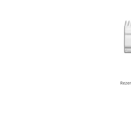
PDO
Bandaje autoadezive
Branule / plasturi recoltare /
microperfuzoare/catetere
Coprocultoare / urocultoare
Eprubete
Gulere medicale
Leucoplast / Feși tifon/Comprese
Manusi chirurgicale
Mănuși examinare
Rezer
Seringi
Soluții igienizare
Sonde Gastrice
Cosmetică veterinară
Mese toaletaj canin