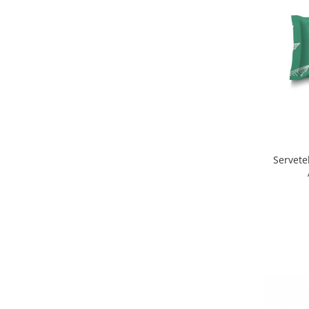
Tonometre
Truse diagnostic ORL
Aparatură tratament
Accesorii tratament
Aspiratoare chirurgicale
Electrocautere
Genți ambulanță
Hidroterapie și recuperare
Stomatologie
Servet
Echipamente de diagnostic
Incubatoare animale
Lămpi
Lămpi chirurgicale
Lămpi de examinare
Lămpi bactericide
Lămpi frontale
Stomatologie veterinara