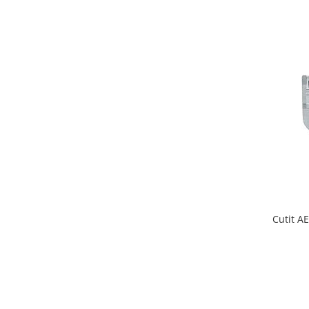
Descalcitoare
Descâlcitoare
Etajere cosmetică / ucenici
Foarfece
Manusi grooming
Perii
Piepteni
Trimere
Tăietoare de noduri
Cabine de uscare
Cosmetice animale
Șampoane
Cutit A
Parfumuri
Tratamente grooming / măști
Igienă animale
Culori
Accesorii cosmetice