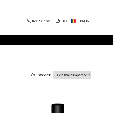
021 233 1819
0,00
RO/
RON
Ordoneaza: