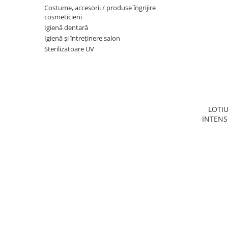
Oxigenoterapie
Costume, accesorii / produse îngrijire
Accesorii și consumabile ATI
cosmeticieni
Igienă dentară
Incubatoare animale
Igienă și întreținere salon
Sisteme de încălzire
Sterilizatoare UV
Tensiometre
Aparatură diagnostic
Cititoare microcipuri
Cântare uz veterinar
LOTI
Ecografe
INTENS
EKG
Glucometre
Laringoscope
Oftalmoscoape
Otoscoape
Refractometre
Stetoscoape
Termometre și higrometre