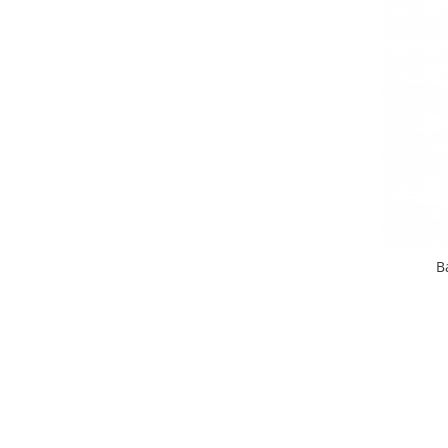
Instrumente Individuale
Cutii instrumentar
Materiale didactice
Schelete animale
Mijloace de contenție
Tăvițe instrumentar / renale
Parafarmaceutice și consumabile
Covorașe absorbante / paduri
Fire de sutură Luxcryl
B
Ace de sutura LUXSUTURES
Adeziv pentru firele de sutura
chirurgicale
Fire de sutura Nylon ( Poliamid)
MONOFILAMENT
Fire de sutura POLIFILAMENT -
PGLA (POLYGLACTINE)910
Fire de sutură MONOFILAMENT