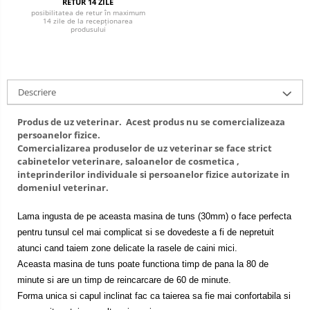
RETUR 14 ZILE
Lămpi frontale
posibilitatea de retur în maximum
14 zile de la recepționarea
produsului
Stomatologie veterinara
Descriere
Produs de uz veterinar. Acest produs nu se comercializeaza
persoanelor fizice.
Comercializarea produselor de uz veterinar se face strict
cabinetelor veterinare, saloanelor de cosmetica ,
inteprinderilor individuale si persoanelor fizice autorizate in
domeniul veterinar.
Lama ingusta de pe aceasta masina de tuns (30mm) o face perfecta
pentru tunsul cel mai complicat si se dovedeste a fi de nepretuit
atunci cand taiem zone delicate la rasele de caini mici.
Aceasta masina de tuns poate functiona timp de pana la 80 de
minute si are un timp de reincarcare de 60 de minute.
Forma unica si capul inclinat fac ca taierea sa fie mai confortabila si