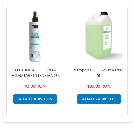
LOTIUNE ALOE LOVER-
Sampon PSH Kiwi universal,
HIDRATARE INTENSIVA CU
5L
EXTRACT PUR DE ALOE VERA
43,00 RON
189,00 RON
,PSH, 300 ml
ADAUGA IN COS
ADAUGA IN COS