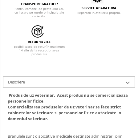
Cosmetice animale
TRANSPORT GRATUIT !
Tonometre
SERVICE APARATURA
Pentru comenzi de peste 300 Lei,
Șampoane
Truse diagnostic ORL
cu livrare pe rutele principale ale
Reparatii in atelierul propriu.
curierilor
Parfumuri
Aparatură tratament
Tratamente grooming / măști
Accesorii tratament
Igienă animale
Aspiratoare chirurgicale
RETUR 14 ZILE
Culori
posibilitatea de retur în maximum
Electrocautere
14 zile de la recepționarea
Accesorii cosmetice
produsului
Genți ambulanță
PSH HEALTH CARE
Hidroterapie și recuperare
Pachete cosmetica veterinara
Stomatologie
Costume, accesorii / produse
Descriere
îngrijire cosmeticieni
Echipamente de diagnostic
Produs de uz veterinar. Acest produs nu se comercializeaza
Igienă dentară
Incubatoare animale
persoanelor fizice.
Igienă și întreținere salon
Comercializarea produselor de uz veterinar se face strict
Lămpi
cabinetelor veterinare si persoanelor fizice autorizate in
Lămpi chirurgicale
Sterilizatoare UV
domeniul veterinar.
Lămpi de examinare
Lămpi bactericide
Branulele sunt dispozitive medicale destinate administrarii prin