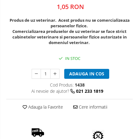
microperfuzoare/catetere
Cuțite Oster
1,05 RON
Accesorii și consumabile ATI
Coprocultoare / urocultoare
Distanțiere / suporturi cuțite
Incubatoare animale
Produs de uz veterinar. Acest produs nu se comercializeaza
Uleiuri, cuțite, spray-uri răcire
Sisteme de încălzire
Eprubete
persoanelor fizice.
Comercializarea produselor de uz veterinar se face strict
Tensiometre
Ustensile
Gulere medicale
cabinetelor veterinare si persoanelor fizice autorizate in
Aparatură diagnostic
Clești / pile gheare
domeniul veterinar.
Leucoplast / Feși tifon/Comprese
Descalcitoare
Cititoare microcipuri
Manusi chirurgicale
IN STOC
Descâlcitoare
Cântare uz veterinar
Etajere cosmetică / ucenici
Ecografe
Mănuși examinare
ADAUGA IN COS
Foarfece
EKG
Seringi
Manusi grooming
Cod Produs:
1438
Glucometre
Ai nevoie de ajutor?
021 233 1819
Perii
Soluții igienizare
Laringoscope
Piepteni
Oftalmoscoape
Sonde Gastrice
Adauga la Favorite
Cere informatii
Trimere
Otoscoape
Tăietoare de noduri
Refractometre
Stetoscoape
Cabine de uscare
Termometre și higrometre