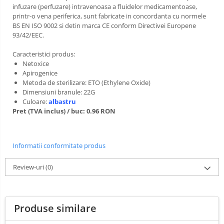
Lămpi frontale
infuzare (perfuzare) intravenoasa a fluidelor medicamentoase,
printr-o vena periferica, sunt fabricate in concordanta cu normele
Stomatologie veterinara
BS EN ISO 9002 si detin marca CE conform Directivei Europene
93/42/EEC.
Caracteristici produs:
Netoxice
Apirogenice
Metoda de sterilizare: ETO (Ethylene Oxide)
Dimensiuni branule: 22G
Culoare:
albastru
Pret (TVA inclus) / buc: 0.96 RON
Informatii conformitate produs
Review-uri
(0)
Produse similare