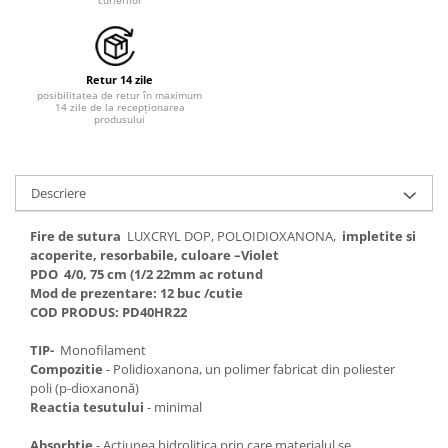
Tratamente grooming / măști
Aparatură tratament
Igienă animale
Accesorii tratament
Culori
Aspiratoare chirurgicale
Retur 14 zile
Accesorii cosmetice
posibilitatea de retur în maximum
Electrocautere
14 zile de la recepționarea
PSH HEALTH CARE
produsului
Genți ambulanță
Pachete cosmetica veterinara
Hidroterapie și recuperare
Costume, accesorii / produse
Stomatologie
îngrijire cosmeticieni
Descriere
Echipamente de diagnostic
Igienă dentară
Fire de sutura
LUXCRYL DOP, POLOIDIOXANONA,
impletite si
Incubatoare animale
Igienă și întreținere salon
acoperite, resorbabile, culoare –Violet
Lămpi
PDO 4/0, 75 cm (1/2 22mm ac rotund
Sterilizatoare UV
Mod de prezentare: 12 buc /cutie
Lămpi chirurgicale
COD PRODUS:
PD40HR22
Lămpi de examinare
TIP-
Monofilament
Lămpi bactericide
Compozitie
- Polidioxanona, un polimer fabricat din poliester
Lămpi frontale
poli (p-dioxanonă)
Stomatologie veterinara
Reactia tesutului
- minimal
Absorbtie
- Actiunea hidrolitica prin care materialul se