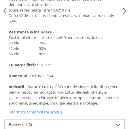
deterioreaza, o absorbtie
totala se realizeaza intre 180-210 zile.
Dupa 42 de zile din rezistenta acestuia va ramane aproximativ
50%.
Rezistenta la intindere
-
Post implantare Aproximativ % din rezistenta initiala
28 zile 70%
42 zile 50%
56 zile 20%
Culoarea firelor
- Violet
Domeniul
- USP 6/0 - 3&4
Indicatii
- Suturile Luxcryl PDO sunt destinate utilizarii in general
pentru tesuturile moi, ligaturilor, suturi ale pielii, chirurgiei
gastrointestinale, chirurgie oftalmica, ortopedie, sutura peretelui
abdominal, ginecologie, chirurgie plastica si urologie.
Informatii conformitate produs
Review-uri
(0)