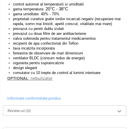
Lămpi frontale
control automat al temperaturii si umiditatii
20°C - 38°C
gama temperatura:
Stomatologie veterinara
gama umiditate: 40% - 70%
proprietati curative gratie ionilor incarcati negativ (recuperare mai
rapida, somn mai linistit, apetit crescut, vitalitate mai mare)
prevazut cu pereti dublu izolati
prevazut cu doua filtre de aer anitbacteriene
valva solenoida pentru tratamentul medicamentos
recipient de apa confectionat din Teflon
tava incalzita incorporata
fereastra de observare de mari dimensiuni
ventilator BLDC (consum redus de energie)
siguranta pentru supraincalzire
design elegant
comutator cu 10 trepte de control al luminii interioare
OPTIONAL
: nebulizator
Informatii conformitate produs
Review-uri
(0)