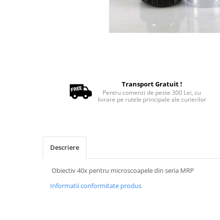
Oxigenoterapie
Accesorii și consumabile ATI
Incubatoare animale
Sisteme de încălzire
Tensiometre
Aparatură diagnostic
Cititoare microcipuri
Transport Gratuit !
Pentru comenzi de peste 300 Lei, cu
Cântare uz veterinar
livrare pe rutele principale ale curierilor
Ecografe
EKG
Glucometre
Laringoscope
Descriere
Oftalmoscoape
Obiectiv 40x pentru microscoapele din seria MRP
Otoscoape
Refractometre
Informatii conformitate produs
Stetoscoape
Termometre și higrometre