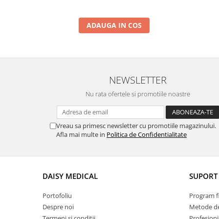
Mobilier medical
Mese chirurgie / consultație
ADAUGA IN COS
Cuști internări
Mese dentare
Mese chirurgie veterinară
NEWSLETTER
Mese consultație veterinare
Nu rata ofertele si promotiile noastre
Mese ecografie veterinara
Mese instrumentar veterinar
Vreau sa primesc newsletter cu promotiile magazinului.
Stative pentru perfuzii
Afla mai multe in
Politica de Confidentialitate
Instrumentar veterinar
Instrumentar Aesculap
Truse complete
DAISY MEDICAL
SUPORT 
Instrumente individuale
Portofoliu
Program fi
Instrumentar Raydent
Despre noi
Metode de
Truse complete
Termeni și condiții
Profesioni