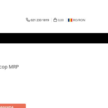
021 233 1819
0,00
RO/
RON
scop MRP
OMANDA