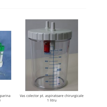
eparina
Vas colector pt. aspiratoare chirurgicale
Lame Bi
e
1 litru
mar