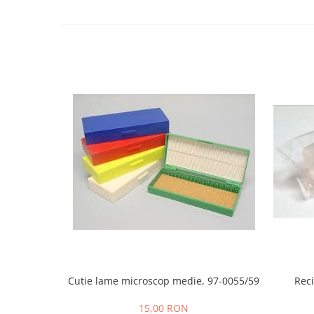
Tonometre
Truse diagnostic ORL
Aparatură tratament
Accesorii tratament
Aspiratoare chirurgicale
Electrocautere
Genți ambulanță
Hidroterapie și recuperare
Stomatologie
Echipamente de diagnostic
Incubatoare animale
Lămpi
Lămpi chirurgicale
Lămpi de examinare
Lămpi bactericide
Cutie lame microscop medie, 97-0055/59
Reci
Lămpi frontale
15,00 RON
Stomatologie veterinara