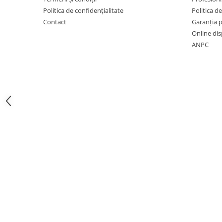
Instrumente Individuale
Politica de confidențialitate
Politica de
Cutii instrumentar
Contact
Garanția 
Online dis
Materiale didactice
ANPC
Schelete animale
Mijloace de contenție
Tăvițe instrumentar / renale
Parafarmaceutice și consumabile
Covorașe absorbante / paduri
Fire de sutură Luxcryl
Ace de sutura LUXSUTURES
Adeziv pentru firele de sutura
chirurgicale
Fire de sutura Nylon ( Poliamid)
MONOFILAMENT
Fire de sutura POLIFILAMENT -
PGLA (POLYGLACTINE)910
Fire de sutură MONOFILAMENT