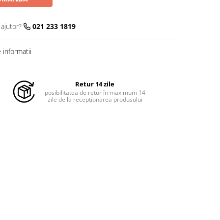
 ajutor?
021 233 1819
informatii
Retur 14 zile
posibilitatea de retur în maximum 14
zile de la recepționarea produsului