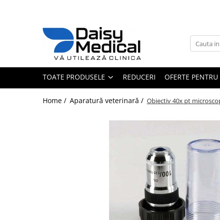
Toate Produsele
Aparatură veterinară
Laborator
TOATE PRODUSELE
REDUCERI
OFERTE PENTRU 
Analizoare
Sterilizatoare / încălzitoare
Home /
Aparatură veterinară /
Obiectiv 40x pt microsc
Centrifuge
Microscoape
Consumabile laborator
Consumabile analizoare
Micropipete
Anestezie - terapie intensivă
Monitoare și pulsoximetre
Pompe infuzie și încălzitoare
Anestezie