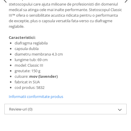
stetoscopului care ajuta milioane de profesionisti din domeniul
medical sa atinga cele mai inalte performante. Stetoscopul Classic
III™ ofera o sensibilitate acustica ridicata pentru o performanta
de exceptie, plus o capsula versatila fata-verso cu diafragme
reglabile.
Caracteristici:
diafragma reglabila
capsula dubla
diametru membrana 4.3 cm
lungime tub: 69 cm
model: Classic III
greutate: 150 g
culoare:
mov (lavender)
fabricat in SUA
cod produs: 5832
Informatii conformitate produs
Review-uri
(0)