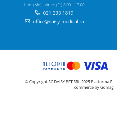
Luni (Mo) - Vineri (Fr) 8.00 – 17.00
021 233 1819
office@daisy-medical.ro
© Copyright SC DAISY PET SRL 2025
Platforma E-
commerce by Gomag