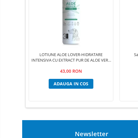
Lămpi frontale
Stomatologie veterinara
Mese chirurgie / consultație
Cuști internări
Mese dentare
Mese chirurgie veterinară
LOTIUNE ALOE LOVER-HIDRATARE
Sa
Mese consultație veterinare
INTENSIVA CU EXTRACT PUR DE ALOE VERA
,PSH, 300 ml
Mese ecografie veterinara
43,00 RON
Mese instrumentar veterinar
ADAUGA IN COS
Stative pentru perfuzii
Instrumentar Aesculap
Truse complete
Instrumente individuale
Instrumentar Raydent
Truse complete
Newsletter