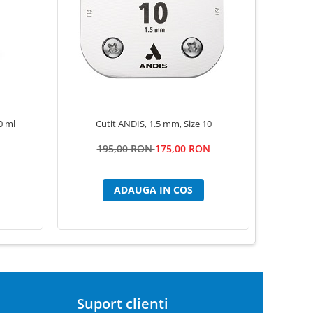
0 ml
Cutit ANDIS, 1.5 mm, Size 10
Servetele
195,00 RON
175,00 RON
ADAUGA IN COS
Suport clienti