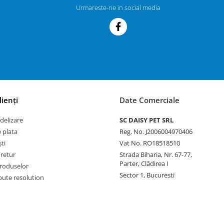
Urmareste-ne in social media
lienți
Date Comerciale
delizare
SC DAISY PET SRL
 plata
Reg. No. J2006004970406
ti
Vat No. RO18518510
 retur
Strada Biharia, Nr. 67-77,
Parter, Clădirea I
roduselor
Sector 1, Bucuresti
pute resolution