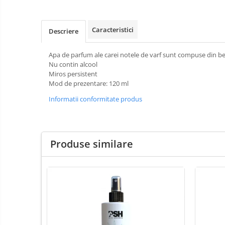
Termometre și higrometre
Tonometre
Truse diagnostic ORL
Caracteristici
Descriere
Aparatură tratament
Apa de parfum ale carei notele de varf sunt compuse din ber
Accesorii tratament
Nu contin alcool
Aspiratoare chirurgicale
Miros persistent
Mod de prezentare: 120 ml
Electrocautere
Genți ambulanță
Informatii conformitate produs
Hidroterapie și recuperare
Stomatologie
Echipamente de diagnostic
Produse similare
Incubatoare animale
Lămpi
Lămpi chirurgicale
Lămpi de examinare
Lămpi bactericide