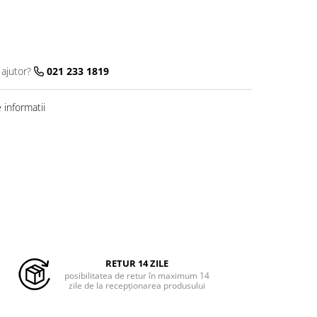
 ajutor?
021 233 1819
informatii
RETUR 14 ZILE
posibilitatea de retur în maximum 14
zile de la recepționarea produsului