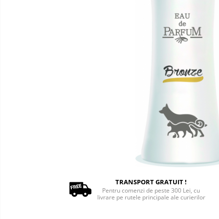
Oxigenoterapie
Accesorii și consumabile ATI
Incubatoare animale
Sisteme de încălzire
Tensiometre
Aparatură diagnostic
Cititoare microcipuri
Cântare uz veterinar
Ecografe
EKG
Glucometre
Laringoscope
Oftalmoscoape
Otoscoape
TRANSPORT GRATUIT !
Pentru comenzi de peste 300 Lei, cu
Refractometre
livrare pe rutele principale ale curierilor
Stetoscoape