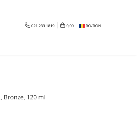
021 233 1819
0,00
RO/
RON
 Bronze, 120 ml