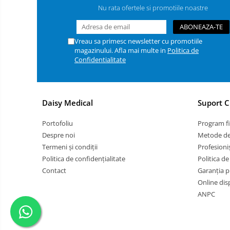
Instrumente Individuale
Nu rata ofertele si promotiile noastre
Cutii instrumentar
Materiale didactice
Vreau sa primesc newsletter cu promotiile
Schelete animale
magazinului. Afla mai multe in
Politica de
Confidentialitate
Mijloace de contenție
Tăvițe instrumentar / renale
Covorașe absorbante / paduri
Daisy Medical
Suport C
Fire de sutură Luxcryl
Portofoliu
Program fi
Ace de sutura LUXSUTURES
Despre noi
Metode de
Adeziv pentru firele de sutura
Termeni și condiții
Profesioniș
chirurgicale
Politica de confidențialitate
Politica de
Fire de sutura Nylon ( Poliamid)
Contact
Garanția p
MONOFILAMENT
Online dis
Fire de sutura POLIFILAMENT -
ANPC
PGLA (POLYGLACTINE)910
Fire de sutură MONOFILAMENT
PDO