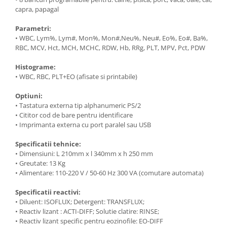
capra, papagal
Parametri:
• WBC, Lym%, Lym#, Mon%, Mon#,Neu%, Neu#, Eo%, Eo#, Ba%,
RBC, MCV, Hct, MCH, MCHC, RDW, Hb, RRg, PLT, MPV, Pct, PDW
Histograme:
• WBC, RBC, PLT+EO (afisate si printabile)
Optiuni:
• Tastatura externa tip alphanumeric PS/2
• Cititor cod de bare pentru identificare
• Imprimanta externa cu port paralel sau USB
Specificatii tehnice:
• Dimensiuni: L 210mm x l 340mm x h 250 mm
• Greutate: 13 Kg
• Alimentare: 110-220 V / 50-60 Hz 300 VA (comutare automata)
Specificatii reactivi:
• Diluent: ISOFLUX; Detergent: TRANSFLUX;
• Reactiv lizant : ACTI-DIFF; Solutie clatire: RINSE;
• Reactiv lizant specific pentru eozinofile: EO-DIFF