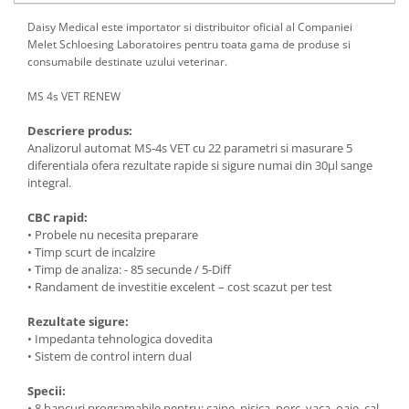
Daisy Medical este importator si distribuitor oficial al Companiei
Melet Schloesing Laboratoires pentru toata gama de produse si
consumabile destinate uzului veterinar.
MS 4s VET RENEW
Descriere produs:
Analizorul automat MS-4s VET cu 22 parametri si masurare 5
diferentiala ofera rezultate rapide si sigure numai din 30µl sange
integral.
CBC rapid:
• Probele nu necesita preparare
• Timp scurt de incalzire
• Timp de analiza: - 85 secunde / 5-Diff
• Randament de investitie excelent – cost scazut per test
Rezultate sigure:
• Impedanta tehnologica dovedita
• Sistem de control intern dual
Specii:
• 8 bancuri programabile pentru: caine, pisica, porc, vaca, oaie, cal,